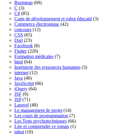
Bootstrap
(69)
C
(3)
C#
(85)
Carte de développement et robot éducatif
(3)
Commerce électronique
(42)
concours
(12)
CSS
(65)
Dart
(23)
Facebook
(8)
Flutter
(220)
Formation médicales
(7)
html
(64)
Ingénierie des ressources humaines
(3)
internet
(12)
Java
(46)
JavaScript
(66)
jQuery
(64)
JSF
(9)
JSP
(71)
Laravel
(48)
Le management de projet
(14)
Les cours de programmation
(7)
Les Tests psychotechniques
(66)
Lire er comprendre ce roman
(1)
mbot
(10)