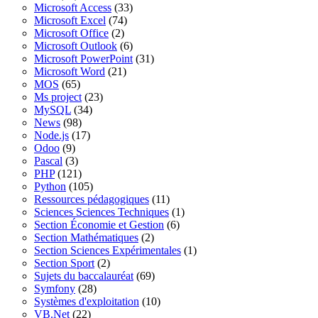
Microsoft Access
(33)
Microsoft Excel
(74)
Microsoft Office
(2)
Microsoft Outlook
(6)
Microsoft PowerPoint
(31)
Microsoft Word
(21)
MOS
(65)
Ms project
(23)
MySQL
(34)
News
(98)
Node.js
(17)
Odoo
(9)
Pascal
(3)
PHP
(121)
Python
(105)
Ressources pédagogiques
(11)
Sciences Sciences Techniques
(1)
Section Économie et Gestion
(6)
Section Mathématiques
(2)
Section Sciences Expérimentales
(1)
Section Sport
(2)
Sujets du baccalauréat
(69)
Symfony
(28)
Systèmes d'exploitation
(10)
VB.Net
(22)