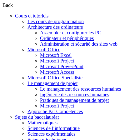
Back
Cours et tutoriels
Les cours de programmation
Architecture des ordinateurs
Assembler et configurer les PC
Ordinateur et périphériques
Administration et sécurité des sites web
Microsoft Office
Microsoft Excel
Microsoft Project
Microsoft PowerPoint
Microsoft Access
Microsoft Office Spécialiste
Le management de projet
Le management des ressources humaines
Ingénierie des ressources humaines
Pratiques de management de projet
Microsoft Project
Approche Par Compétences
Sujets du baccalauréat
Mathématiques
Sciences de l’informatique
Sciences expérimentales
Sciences techniques