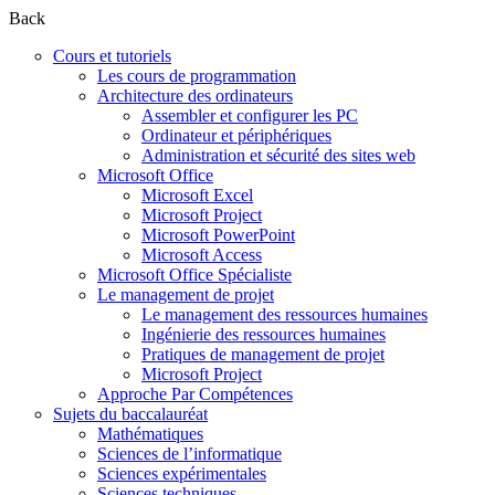
Back
Cours et tutoriels
Les cours de programmation
Architecture des ordinateurs
Assembler et configurer les PC
Ordinateur et périphériques
Administration et sécurité des sites web
Microsoft Office
Microsoft Excel
Microsoft Project
Microsoft PowerPoint
Microsoft Access
Microsoft Office Spécialiste
Le management de projet
Le management des ressources humaines
Ingénierie des ressources humaines
Pratiques de management de projet
Microsoft Project
Approche Par Compétences
Sujets du baccalauréat
Mathématiques
Sciences de l’informatique
Sciences expérimentales
Sciences techniques