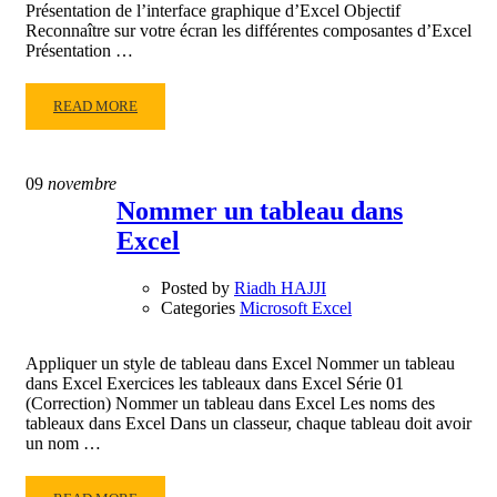
Présentation de l’interface graphique d’Excel Objectif
Reconnaître sur votre écran les différentes composantes d’Excel
Présentation …
READ
READ MORE
MORE
ABOUT
PRÉSENTATION
09
novembre
DE
Nommer un tableau dans
L’INTERFACE
Excel
GRAPHIQUE
D’EXCEL
Posted by
Riadh HAJJI
Categories
Microsoft Excel
Appliquer un style de tableau dans Excel Nommer un tableau
dans Excel Exercices les tableaux dans Excel Série 01
(Correction) Nommer un tableau dans Excel Les noms des
tableaux dans Excel Dans un classeur, chaque tableau doit avoir
un nom …