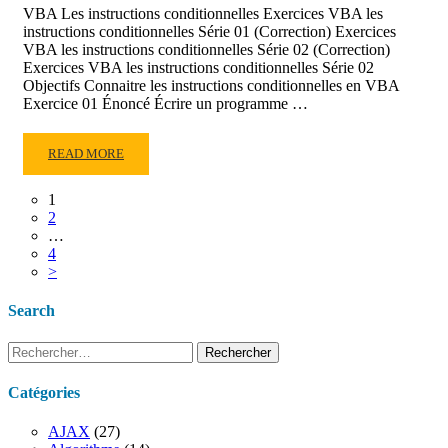
VBA Les instructions conditionnelles Exercices VBA les
instructions conditionnelles Série 01 (Correction) Exercices
VBA les instructions conditionnelles Série 02 (Correction)
Exercices VBA les instructions conditionnelles Série 02
Objectifs Connaitre les instructions conditionnelles en VBA
Exercice 01 Énoncé Écrire un programme …
READ
READ MORE
MORE
ABOUT
1
EXERCICES
2
VBA
…
LES
4
>
INSTRUCTIONS
CONDITIONNELLES
Search
SÉRIE
02
Rechercher :
Catégories
AJAX
(27)