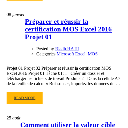
ABOUT
PRÉPARER
08
janvier
ET
Préparer et réussir la
RÉUSSIR
certification MOS Excel 2016
LA
CERTIFICATION
Projet 01
MOS
EXCEL
Posted by
Riadh HAJJI
2019
Categories
Microsoft Excel
,
MOS
PROJET
03
Projet 01 Projet 02 Préparer et réussir la certification MOS
Excel 2016 Projet 01 Tâche 01: 1 –Créer un dossier et
télécharger les fichiers de travail Produits 2 –Dans la cellule A7
de la feuille de calcul « Boissons », importez les données du …
READ
READ MORE
MORE
ABOUT
PRÉPARER
25
août
ET
Comment utiliser la valeur cible
RÉUSSIR