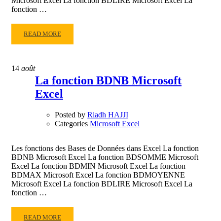
Microsoft Excel La fonction BDLIRE Microsoft Excel La
fonction …
READ
READ MORE
MORE
ABOUT
LA
14
août
FONCTION
La fonction BDNB Microsoft
BDSOMME
Excel
MICROSOFT
EXCEL
Posted by
Riadh HAJJI
Categories
Microsoft Excel
Les fonctions des Bases de Données dans Excel La fonction
BDNB Microsoft Excel La fonction BDSOMME Microsoft
Excel La fonction BDMIN Microsoft Excel La fonction
BDMAX Microsoft Excel La fonction BDMOYENNE
Microsoft Excel La fonction BDLIRE Microsoft Excel La
fonction …
READ
READ MORE