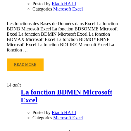
Posted by
Riadh HAJJI
Categories
Microsoft Excel
Les fonctions des Bases de Données dans Excel La fonction
BDNB Microsoft Excel La fonction BDSOMME Microsoft
Excel La fonction BDMIN Microsoft Excel La fonction
BDMAX Microsoft Excel La fonction BDMOYENNE
Microsoft Excel La fonction BDLIRE Microsoft Excel La
fonction …
READ
READ MORE
MORE
ABOUT
LA
14
août
FONCTION
La fonction BDMIN Microsoft
BDMAX
Excel
MICROSOFT
EXCEL
Posted by
Riadh HAJJI
Categories
Microsoft Excel