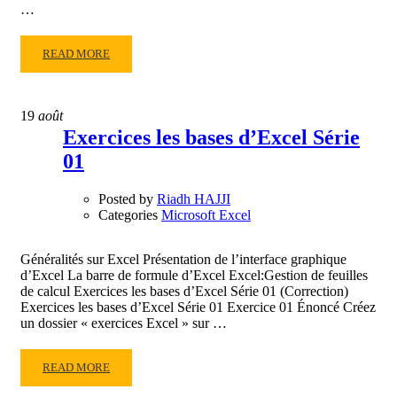
…
READ
READ MORE
MORE
ABOUT
EXERCICES
19
août
LES
Exercices les bases d’Excel Série
TABLEAUX
01
DANS
EXCEL
SÉRIE
Posted by
Riadh HAJJI
01
Categories
Microsoft Excel
Généralités sur Excel Présentation de l’interface graphique
d’Excel La barre de formule d’Excel Excel:Gestion de feuilles
de calcul Exercices les bases d’Excel Série 01 (Correction)
Exercices les bases d’Excel Série 01 Exercice 01 Énoncé Créez
un dossier « exercices Excel » sur …
READ
READ MORE
MORE