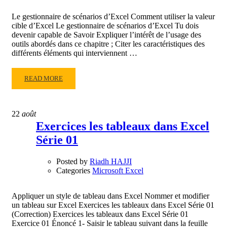
Le gestionnaire de scénarios d’Excel Comment utiliser la valeur
cible d’Excel Le gestionnaire de scénarios d’Excel Tu dois
devenir capable de Savoir Expliquer l’intérêt de l’usage des
outils abordés dans ce chapitre ; Citer les caractéristiques des
différents éléments qui interviennent …
READ
READ MORE
MORE
ABOUT
LE
22
août
GESTIONNAIRE
Exercices les tableaux dans Excel
DE
Série 01
SCÉNARIOS
D’EXCEL
Posted by
Riadh HAJJI
Categories
Microsoft Excel
Appliquer un style de tableau dans Excel Nommer et modifier
un tableau sur Excel Exercices les tableaux dans Excel Série 01
(Correction) Exercices les tableaux dans Excel Série 01
Exercice 01 Énoncé 1- Saisir le tableau suivant dans la feuille