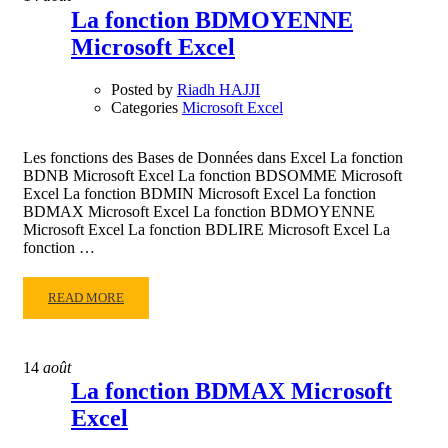
FONCTION
La fonction BDMOYENNE
BDLIRE
Microsoft Excel
MICROSOFT
EXCEL
Posted by
Riadh HAJJI
Categories
Microsoft Excel
Les fonctions des Bases de Données dans Excel La fonction
BDNB Microsoft Excel La fonction BDSOMME Microsoft
Excel La fonction BDMIN Microsoft Excel La fonction
BDMAX Microsoft Excel La fonction BDMOYENNE
Microsoft Excel La fonction BDLIRE Microsoft Excel La
fonction …
READ
READ MORE
MORE
ABOUT
LA
14
août
FONCTION
La fonction BDMAX Microsoft
BDMOYENNE
Excel
MICROSOFT
EXCEL