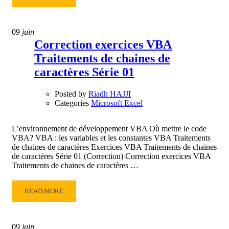
MORE
ABOUT
LA
09
juin
FONCTION
Correction exercices VBA
BDNB
Traitements de chaines de
MICROSOFT
EXCEL
caractères Série 01
Posted by
Riadh HAJJI
Categories
Microsoft Excel
L’environnement de développement VBA Où mettre le code
VBA? VBA : les variables et les constantes VBA Traitements
de chaines de caractères Exercices VBA Traitements de chaines
de caractères Série 01 (Correction) Correction exercices VBA
Traitements de chaines de caractères …
READ
READ MORE
MORE
ABOUT
CORRECTION
09
juin