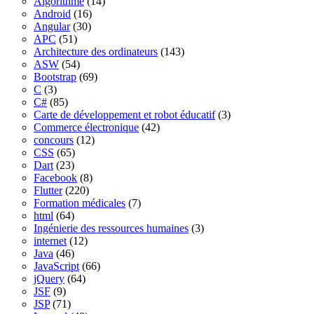
Algorithme
(14)
Android
(16)
Angular
(30)
APC
(51)
Architecture des ordinateurs
(143)
ASW
(54)
Bootstrap
(69)
C
(3)
C#
(85)
Carte de développement et robot éducatif
(3)
Commerce électronique
(42)
concours
(12)
CSS
(65)
Dart
(23)
Facebook
(8)
Flutter
(220)
Formation médicales
(7)
html
(64)
Ingénierie des ressources humaines
(3)
internet
(12)
Java
(46)
JavaScript
(66)
jQuery
(64)
JSF
(9)
JSP
(71)