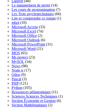
Laravel
(48)
Le management de projet
(14)
Les cours de programmation
(7)
Les Tests psychotechniques
(66)
Lire er comprendre ce roman
(1)
mbot
(10)
Microsoft Access
(33)
Microsoft Excel
(74)
Microsoft Office
(2)
Microsoft Outlook
(6)
Microsoft PowerPoint
(31)
Microsoft Word
(21)
MOS
(65)
Ms project
(23)
MySQL
(34)
News
(98)
Node.js
(17)
Odoo
(9)
Pascal
(3)
PHP
(121)
Python
(105)
Ressources pédagogiques
(11)
Sciences Sciences Techniques
(1)
Section Économie et Gestion
(6)
Section Mathématiques
(2)