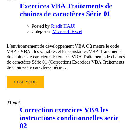
EXERCICES
Exercices VBA Traitements de
VBA
chaines de caractères Série 01
TRAITEMENTS
DE
CHAINES
Posted by
Riadh HAJJI
DE
Categories
Microsoft Excel
CARACTÈRES
SÉRIE
L’environnement de développement VBA Où mettre le code
01
VBA? VBA : les variables et les constantes VBA Traitements
de chaines de caractères Exercices VBA Traitements de chaines
de caractères Série 01 (Correction) Exercices VBA Traitements
de chaines de caractères Série …
READ
READ MORE
MORE
ABOUT
EXERCICES
31
mai
VBA
Correction exercices VBA les
TRAITEMENTS
instructions conditionnelles série
DE
CHAINES
02
DE