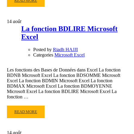
READ
READ MORE
MORE
ABOUT
NOMMER
14
août
UN
La fonction BDLIRE Microsoft
TABLEAU
Excel
DANS
EXCEL
Posted by
Riadh HAJJI
Categories
Microsoft Excel
Les fonctions des Bases de Données dans Excel La fonction
BDNB Microsoft Excel La fonction BDSOMME Microsoft
Excel La fonction BDMIN Microsoft Excel La fonction
BDMAX Microsoft Excel La fonction BDMOYENNE
Microsoft Excel La fonction BDLIRE Microsoft Excel La
fonction …
READ
READ MORE
MORE
ABOUT
LA
14
août