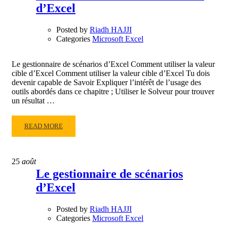
d’Excel
LA
CERTIFICATION
MOS
Posted by
Riadh HAJJI
EXCEL
Categories
Microsoft Excel
2016
PROJET
Le gestionnaire de scénarios d’Excel Comment utiliser la valeur
01
cible d’Excel Comment utiliser la valeur cible d’Excel Tu dois
devenir capable de Savoir Expliquer l’intérêt de l’usage des
outils abordés dans ce chapitre ; Utiliser le Solveur pour trouver
un résultat …
READ
READ MORE
MORE
ABOUT
COMMENT
25
août
UTILISER
Le gestionnaire de scénarios
LA
d’Excel
VALEUR
CIBLE
D’EXCEL
Posted by
Riadh HAJJI
Categories
Microsoft Excel