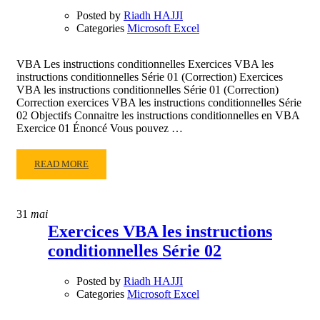
CARACTÈRES
Posted by
Riadh HAJJI
SÉRIE
Categories
Microsoft Excel
01
VBA Les instructions conditionnelles Exercices VBA les
instructions conditionnelles Série 01 (Correction) Exercices
VBA les instructions conditionnelles Série 01 (Correction)
Correction exercices VBA les instructions conditionnelles Série
02 Objectifs Connaitre les instructions conditionnelles en VBA
Exercice 01 Énoncé Vous pouvez …
READ
READ MORE
MORE
ABOUT
CORRECTION
31
mai
EXERCICES
Exercices VBA les instructions
VBA
conditionnelles Série 02
LES
INSTRUCTIONS
CONDITIONNELLES
Posted by
Riadh HAJJI
SÉRIE
Categories
Microsoft Excel
02