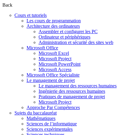
Back
Cours et tutoriels
Les cours de programmation
Architecture des ordinateurs
Assembler et configurer les PC
Ordinateur et périphériques
Administration et sécurité des sites web
Microsoft Office
Microsoft Excel
Microsoft Project
Microsoft PowerPoint
Microsoft Access
Microsoft Office Spécialiste
Le management de projet
Le management des ressources humaines
Ingénierie des ressources humaines
Pratiques de management de projet
Microsoft Project
Approche Par Compétences
Sujets du baccalauréat
Mathématiques
Sciences de l’informatique
Sciences expérimentales
Sciences techniques