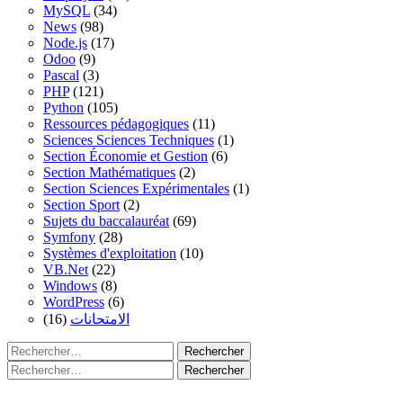
MySQL
(34)
News
(98)
Node.js
(17)
Odoo
(9)
Pascal
(3)
PHP
(121)
Python
(105)
Ressources pédagogiques
(11)
Sciences Sciences Techniques
(1)
Section Économie et Gestion
(6)
Section Mathématiques
(2)
Section Sciences Expérimentales
(1)
Section Sport
(2)
Sujets du baccalauréat
(69)
Symfony
(28)
Systèmes d'exploitation
(10)
VB.Net
(22)
Windows
(8)
WordPress
(6)
(16)
الامتحانات
Rechercher :
Rechercher :