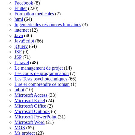
Facebook
(8)
Flutter
(220)
Formation médicales
(7)
html
(64)
Ingénierie des ressources humaines
(3)
internet
(12)
Java
(46)
JavaScript
(66)
jQuery
(64)
JSF
(9)
JSP
(71)
Laravel
(48)
Le management de projet
(14)
Les cours de programmation
(7)
Les Tests psychotechniques
(66)
Lire er comprendre ce roman
(1)
mbot
(10)
Microsoft Access
(33)
Microsoft Excel
(74)
Microsoft Office
(2)
Microsoft Outlook
(6)
Microsoft PowerPoint
(31)
Microsoft Word
(21)
MOS
(65)
Ms project
(23)