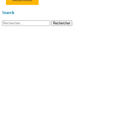
MORE
ABOUT
Search
SUJETS
BAC
Rechercher :
:
MATIÈRE
ARABE