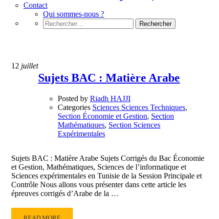
Contact
Qui sommes-nous ?
Rechercher :
Section Sciences Expérimentales
12
juillet
Sujets BAC : Matière Arabe
Posted by
Riadh HAJJI
Categories
Sciences Sciences Techniques
,
Section Économie et Gestion
,
Section
Mathématiques
,
Section Sciences
Expérimentales
Sujets BAC : Matière Arabe Sujets Corrigés du Bac Économie
et Gestion, Mathématiques, Sciences de l’informatique et
Sciences expérimentales en Tunisie de la Session Principale et
Contrôle Nous allons vous présenter dans cette article les
épreuves corrigés d’Arabe de la …
READ
READ MORE