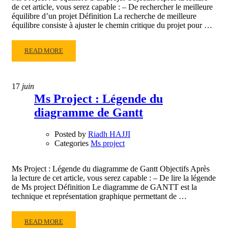
de cet article, vous serez capable : – De rechercher le meilleure
équilibre d’un projet Définition La recherche de meilleure
équilibre consiste à ajuster le chemin critique du projet pour …
READ
READ MORE
MORE
ABOUT
MS
17
juin
PROJECT
Ms Project : Légende du
:
diagramme de Gantt
L’ÉQUILIBRE
D’UN
PROJET
Posted by
Riadh HAJJI
Categories
Ms project
Ms Project : Légende du diagramme de Gantt Objectifs Après
la lecture de cet article, vous serez capable : – De lire la légende
de Ms project Définition Le diagramme de GANTT est la
technique et représentation graphique permettant de …
READ
READ MORE