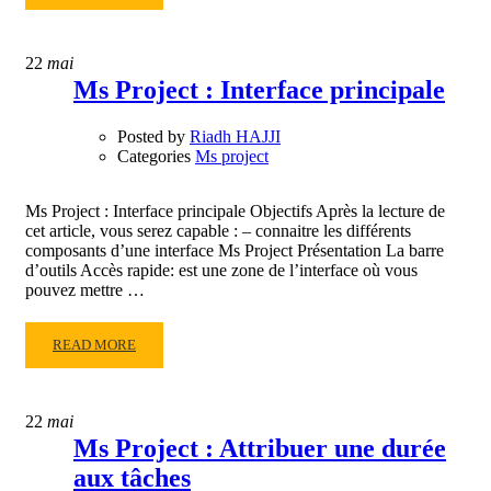
MORE
ABOUT
MS
22
mai
PROJECT
Ms Project : Interface principale
:
LÉGENDE
Posted by
Riadh HAJJI
DU
Categories
Ms project
DIAGRAMME
DE
GANTT
Ms Project : Interface principale Objectifs Après la lecture de
cet article, vous serez capable : – connaitre les différents
composants d’une interface Ms Project Présentation La barre
d’outils Accès rapide: est une zone de l’interface où vous
pouvez mettre …
READ
READ MORE
MORE
ABOUT
MS
22
mai
PROJECT
Ms Project : Attribuer une durée
:
aux tâches
INTERFACE