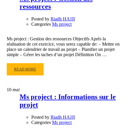
ressources
BIEN
UTILISER
UN
Posted by
Riadh HAJJI
CALENDRIER
Categories
Ms project
DES
TÂCHES
Ms project : Gestion des ressources Objectifs Après la
réalisation de cet exercice, vous serez capable de: – Mettre en
place un calendrier de travail au projet – Planifier un projet
simple – Gérer les taches d’un projet Définition On …
READ
READ MORE
MORE
ABOUT
MS
10
mai
PROJECT
Ms project : Informations sur le
:
projet
GESTION
DES
RESSOURCES
Posted by
Riadh HAJJI
Categories
Ms project