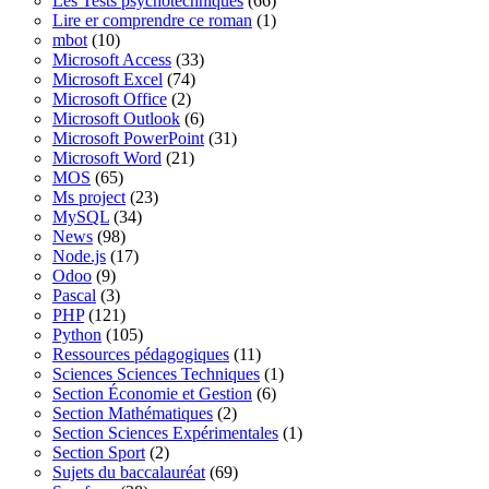
Les Tests psychotechniques
(66)
Lire er comprendre ce roman
(1)
mbot
(10)
Microsoft Access
(33)
Microsoft Excel
(74)
Microsoft Office
(2)
Microsoft Outlook
(6)
Microsoft PowerPoint
(31)
Microsoft Word
(21)
MOS
(65)
Ms project
(23)
MySQL
(34)
News
(98)
Node.js
(17)
Odoo
(9)
Pascal
(3)
PHP
(121)
Python
(105)
Ressources pédagogiques
(11)
Sciences Sciences Techniques
(1)
Section Économie et Gestion
(6)
Section Mathématiques
(2)
Section Sciences Expérimentales
(1)
Section Sport
(2)
Sujets du baccalauréat
(69)