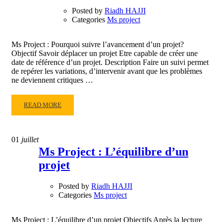
PLANIFICATION
Posted by
Riadh HAJJI
DE
Categories
Ms project
RÉFÉRENCE
Ms Project : Pourquoi suivre l’avancement d’un projet?
Objectif Savoir déplacer un projet Etre capable de créer une
date de référence d’un projet. Description Faire un suivi permet
de repérer les variations, d’intervenir avant que les problèmes
ne deviennent critiques …
READ
READ MORE
MORE
ABOUT
MS
01
juillet
PROJECT
Ms Project : L’équilibre d’un
:
projet
POURQUOI
SUIVRE
L’AVANCEMENT
Posted by
Riadh HAJJI
D’UN
Categories
Ms project
PROJET?
Ms Project : L’équilibre d’un projet Objectifs Après la lecture