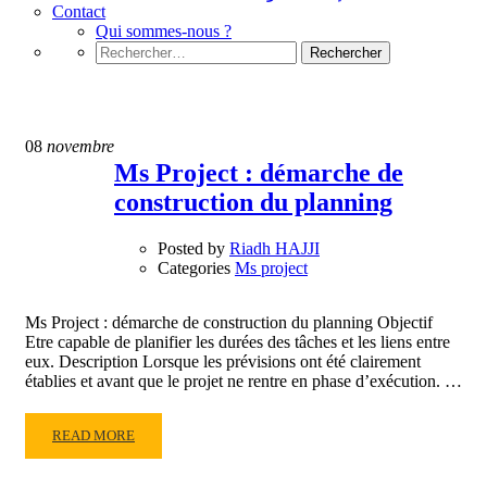
Contact
Qui sommes-nous ?
Rechercher :
Ms project
08
novembre
Ms Project : démarche de
construction du planning
Posted by
Riadh HAJJI
Categories
Ms project
Ms Project : démarche de construction du planning Objectif
Etre capable de planifier les durées des tâches et les liens entre
eux. Description Lorsque les prévisions ont été clairement
établies et avant que le projet ne rentre en phase d’exécution. …
READ
READ MORE
MORE
ABOUT