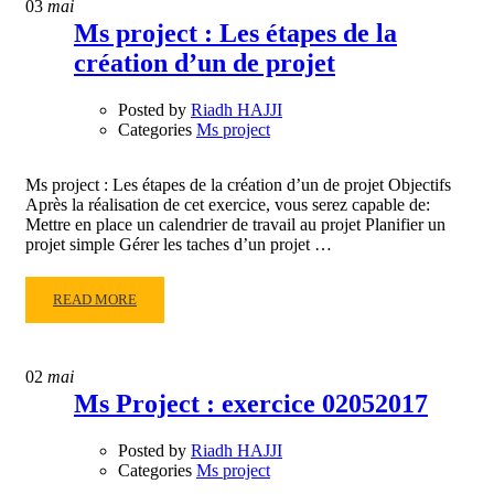
03
mai
PROJECT
Ms project : Les étapes de la
:
création d’un de projet
CRÉATION
D’UN
CALENDRIER
Posted by
Riadh HAJJI
Categories
Ms project
Ms project : Les étapes de la création d’un de projet Objectifs
Après la réalisation de cet exercice, vous serez capable de:
Mettre en place un calendrier de travail au projet Planifier un
projet simple Gérer les taches d’un projet …
READ
READ MORE
MORE
ABOUT
MS
02
mai
PROJECT
Ms Project : exercice 02052017
:
LES
Posted by
Riadh HAJJI
ÉTAPES
Categories
Ms project
DE