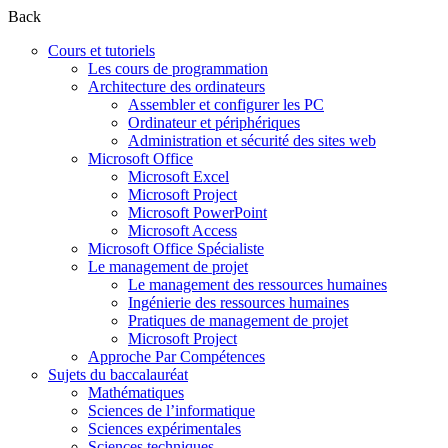
Back
Cours et tutoriels
Les cours de programmation
Architecture des ordinateurs
Assembler et configurer les PC
Ordinateur et périphériques
Administration et sécurité des sites web
Microsoft Office
Microsoft Excel
Microsoft Project
Microsoft PowerPoint
Microsoft Access
Microsoft Office Spécialiste
Le management de projet
Le management des ressources humaines
Ingénierie des ressources humaines
Pratiques de management de projet
Microsoft Project
Approche Par Compétences
Sujets du baccalauréat
Mathématiques
Sciences de l’informatique
Sciences expérimentales
Sciences techniques