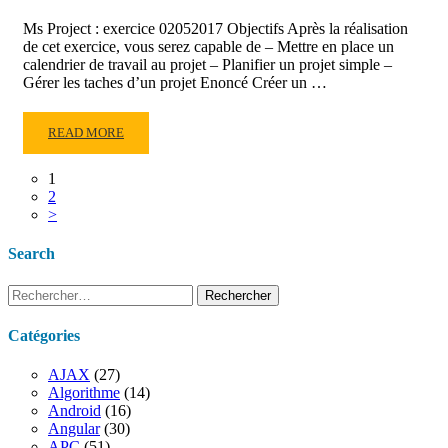
LA
CRÉATION
Ms Project : exercice 02052017 Objectifs Après la réalisation
D’UN
de cet exercice, vous serez capable de – Mettre en place un
DE
calendrier de travail au projet – Planifier un projet simple –
Gérer les taches d’un projet Enoncé Créer un …
PROJET
READ
READ MORE
MORE
ABOUT
1
MS
2
PROJECT
>
:
EXERCICE
Search
02052017
Rechercher :
Catégories
AJAX
(27)
Algorithme
(14)
Android
(16)
Angular
(30)
APC
(51)