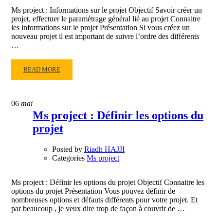
Ms project : Informations sur le projet Objectif Savoir créer un
projet, effectuer le paramétrage général lié au projet Connaitre
les informations sur le projet Présentation Si vous créez un
nouveau projet il est important de suivre l’ordre des différents
…
READ
READ MORE
MORE
ABOUT
MS
06
mai
PROJECT
Ms project : Définir les options du
:
projet
INFORMATIONS
SUR
LE
Posted by
Riadh HAJJI
PROJET
Categories
Ms project
Ms project : Définir les options du projet Objectif Connaitre les
options du projet Présentation Vous pouvez définir de
nombreuses options et défauts différents pour votre projet. Et
par beaucoup , je veux dire trop de façon à couvrir de …