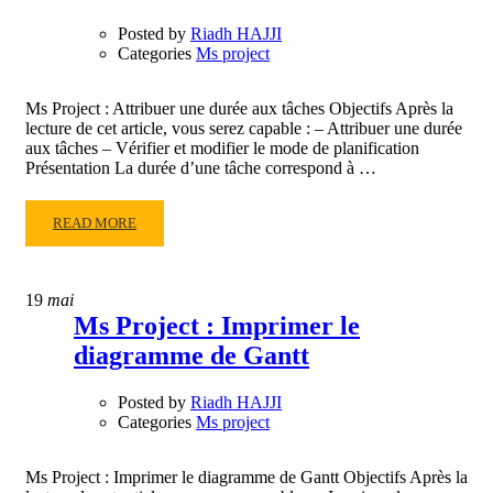
PRINCIPALE
Posted by
Riadh HAJJI
Categories
Ms project
Ms Project : Attribuer une durée aux tâches Objectifs Après la
lecture de cet article, vous serez capable : – Attribuer une durée
aux tâches – Vérifier et modifier le mode de planification
Présentation La durée d’une tâche correspond à …
READ
READ MORE
MORE
ABOUT
MS
19
mai
PROJECT
Ms Project : Imprimer le
:
diagramme de Gantt
ATTRIBUER
UNE
DURÉE
Posted by
Riadh HAJJI
AUX
Categories
Ms project
TÂCHES
Ms Project : Imprimer le diagramme de Gantt Objectifs Après la