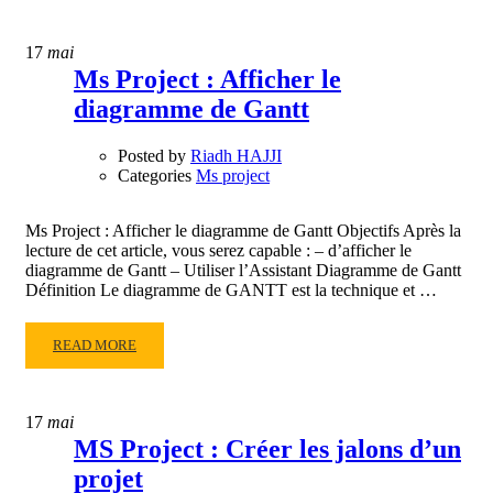
ABOUT
MS
17
mai
PROJECT
Ms Project : Afficher le
:
diagramme de Gantt
MODIFIER
L’ÉCHELLE
DE
Posted by
Riadh HAJJI
TEMPS
Categories
Ms project
DU
PLANNING
Ms Project : Afficher le diagramme de Gantt Objectifs Après la
DU
lecture de cet article, vous serez capable : – d’afficher le
GANTT
diagramme de Gantt – Utiliser l’Assistant Diagramme de Gantt
Définition Le diagramme de GANTT est la technique et …
READ
READ MORE
MORE
ABOUT
MS
17
mai
PROJECT
MS Project : Créer les jalons d’un
:
projet
AFFICHER