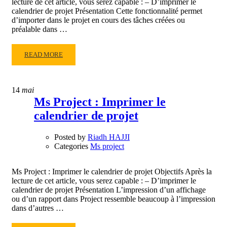
lecture de cet article, vous serez capable : – D’imprimer le
calendrier de projet Présentation Cette fonctionnalité permet
d’importer dans le projet en cours des tâches créées ou
préalable dans …
READ
READ MORE
MORE
ABOUT
MS
14
mai
PROJECT
Ms Project : Imprimer le
:
calendrier de projet
IMPORTER
DES
TÂCHES
Posted by
Riadh HAJJI
D’EXCEL
Categories
Ms project
Ms Project : Imprimer le calendrier de projet Objectifs Après la
lecture de cet article, vous serez capable : – D’imprimer le
calendrier de projet Présentation L’impression d’un affichage
ou d’un rapport dans Project ressemble beaucoup à l’impression
dans d’autres …