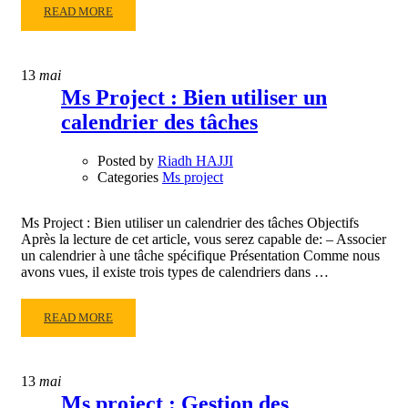
READ
READ MORE
MORE
ABOUT
MS
13
mai
PROJECT
Ms Project : Bien utiliser un
:
calendrier des tâches
IMPRIMER
LE
CALENDRIER
Posted by
Riadh HAJJI
DE
Categories
Ms project
PROJET
Ms Project : Bien utiliser un calendrier des tâches Objectifs
Après la lecture de cet article, vous serez capable de: – Associer
un calendrier à une tâche spécifique Présentation Comme nous
avons vues, il existe trois types de calendriers dans …
READ
READ MORE
MORE
ABOUT
MS
13
mai
PROJECT
Ms project : Gestion des
: