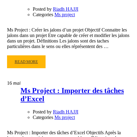
LE
DIAGRAMME
Posted by
Riadh HAJJI
DE
Categories
Ms project
GANTT
Ms Project : Créer les jalons d’un projet Objectif Connaitre les
jalons dans un projet Etre capable de créer et modifier les jalons
dans un projet. Définitions Les jalons sont des taches
particulières dans le sens ou elles réprésentent des …
READ
READ MORE
MORE
ABOUT
MS
16
mai
PROJECT
Ms Project : Importer des tâches
:
d’Excel
CRÉER
LES
JALONS
Posted by
Riadh HAJJI
D’UN
Categories
Ms project
PROJET
Ms Project : Importer des tâches d’Excel Objectifs Après la