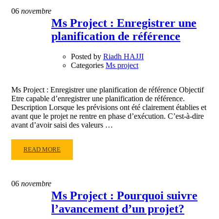
MS
06
novembre
PROJECT
Ms Project : Enregistrer une
:
planification de référence
DÉMARCHE
DE
CONSTRUCTION
Posted by
Riadh HAJJI
DU
Categories
Ms project
PLANNING
Ms Project : Enregistrer une planification de référence Objectif
Etre capable d’enregistrer une planification de référence.
Description Lorsque les prévisions ont été clairement établies et
avant que le projet ne rentre en phase d’exécution. C’est-à-dire
avant d’avoir saisi des valeurs …
READ
READ MORE
MORE
ABOUT
MS
06
novembre
PROJECT
Ms Project : Pourquoi suivre
:
l’avancement d’un projet?
ENREGISTRER
UNE