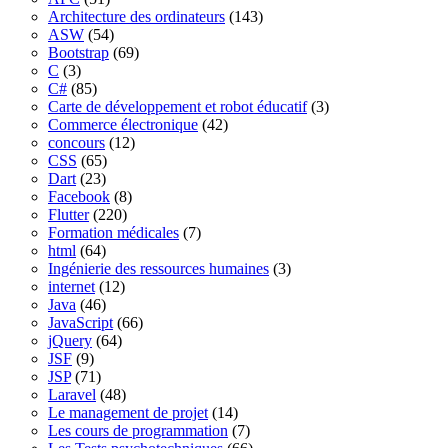
Architecture des ordinateurs
(143)
ASW
(54)
Bootstrap
(69)
C
(3)
C#
(85)
Carte de développement et robot éducatif
(3)
Commerce électronique
(42)
concours
(12)
CSS
(65)
Dart
(23)
Facebook
(8)
Flutter
(220)
Formation médicales
(7)
html
(64)
Ingénierie des ressources humaines
(3)
internet
(12)
Java
(46)
JavaScript
(66)
jQuery
(64)
JSF
(9)
JSP
(71)
Laravel
(48)
Le management de projet
(14)
Les cours de programmation
(7)