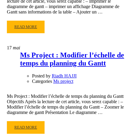
lecture de cet article, vous serez capable : – Imprimer le
diagramme de gantt – imprimer un affichage Diagramme de
Gantt sans informations de la table – Ajouter un …
READ
READ MORE
MORE
ABOUT
MS
17
mai
PROJECT
Ms Project : Modifier l’échelle de
:
temps du planning du Gantt
IMPRIMER
LE
DIAGRAMME
Posted by
Riadh HAJJI
DE
Categories
Ms project
GANTT
Ms Project : Modifier l’échelle de temps du planning du Gantt
Objectifs Après la lecture de cet article, vous serez capable : –
Modifier l’échelle de temps du planning du Gantt – Zoomer le
diagramme de gantt Présentation Le diagramme …
READ
READ MORE
MORE