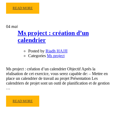
READ
READ MORE
MORE
ABOUT
MS
04
mai
PROJECT
Ms project : création d’un
:
calendrier
DÉFINIR
LES
OPTIONS
Posted by
Riadh HAJJI
DU
Categories
Ms project
PROJET
Ms project : création d’un calendrier Objectif Après la
réalisation de cet exercice, vous serez capable de: – Mettre en
place un calendrier de travail au projet Présentation Les
calendriers de projet sont un outil de planification et de gestion
…
READ
READ MORE
MORE
ABOUT
MS