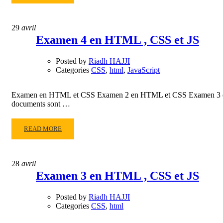
MORE
ABOUT
EXAMEN
29
avril
5
Examen 4 en HTML , CSS et JS
INITIATION
AU
Posted by
Riadh HAJJI
DÉVELOPPEMENT
Categories
CSS
,
html
,
JavaScript
WEB
(HTML,
CSS
Examen en HTML et CSS Examen 2 en HTML et CSS Examen 3 en
ET
documents sont …
JS)
READ
READ MORE
MORE
ABOUT
EXAMEN
28
avril
4
Examen 3 en HTML , CSS et JS
EN
HTML
Posted by
Riadh HAJJI
,
Categories
CSS
,
html
CSS
ET