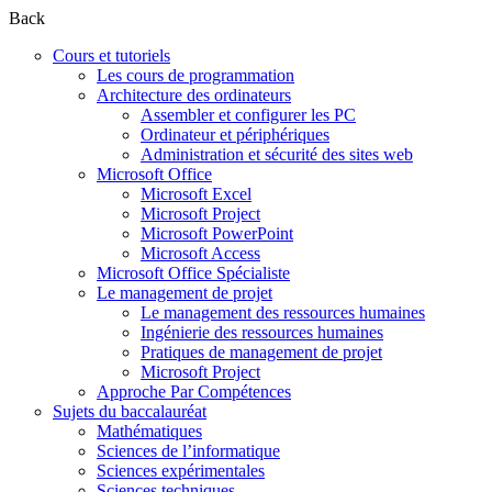
Back
Cours et tutoriels
Les cours de programmation
Architecture des ordinateurs
Assembler et configurer les PC
Ordinateur et périphériques
Administration et sécurité des sites web
Microsoft Office
Microsoft Excel
Microsoft Project
Microsoft PowerPoint
Microsoft Access
Microsoft Office Spécialiste
Le management de projet
Le management des ressources humaines
Ingénierie des ressources humaines
Pratiques de management de projet
Microsoft Project
Approche Par Compétences
Sujets du baccalauréat
Mathématiques
Sciences de l’informatique
Sciences expérimentales
Sciences techniques