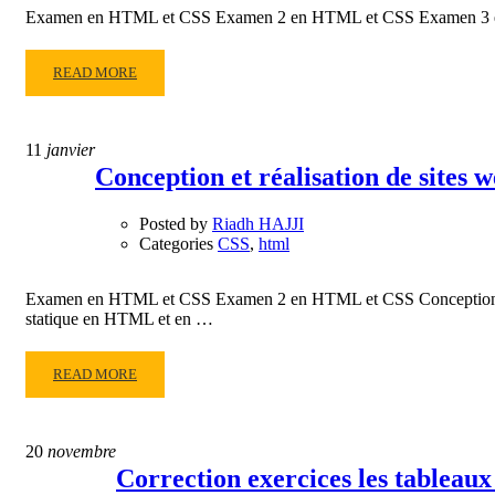
JS
Examen en HTML et CSS Examen 2 en HTML et CSS Examen 3 en
READ
READ MORE
MORE
ABOUT
EXAMEN
11
janvier
3
Conception et réalisation de sites
EN
HTML
Posted by
Riadh HAJJI
,
Categories
CSS
,
html
CSS
ET
JS
Examen en HTML et CSS Examen 2 en HTML et CSS Conception et réa
statique en HTML et en …
READ
READ MORE
MORE
ABOUT
CONCEPTION
20
novembre
ET
Correction exercices les tableau
RÉALISATION