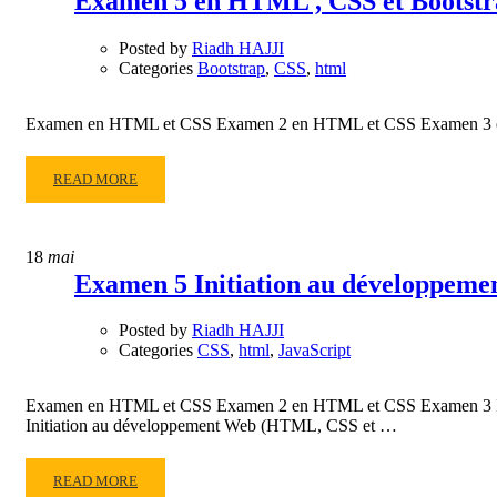
Examen 5 en HTML , CSS et Bootstr
Posted by
Riadh HAJJI
Categories
Bootstrap
,
CSS
,
html
Examen en HTML et CSS Examen 2 en HTML et CSS Examen 3 e
READ
READ MORE
MORE
ABOUT
EXAMEN
18
mai
5
Examen 5 Initiation au développem
EN
HTML
Posted by
Riadh HAJJI
,
Categories
CSS
,
html
,
JavaScript
CSS
ET
BOOTSTRAP
Examen en HTML et CSS Examen 2 en HTML et CSS Examen 3 Ini
Initiation au développement Web (HTML, CSS et …
READ
READ MORE