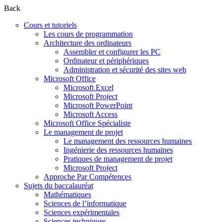
Back
Cours et tutoriels
Les cours de programmation
Architecture des ordinateurs
Assembler et configurer les PC
Ordinateur et périphériques
Administration et sécurité des sites web
Microsoft Office
Microsoft Excel
Microsoft Project
Microsoft PowerPoint
Microsoft Access
Microsoft Office Spécialiste
Le management de projet
Le management des ressources humaines
Ingénierie des ressources humaines
Pratiques de management de projet
Microsoft Project
Approche Par Compétences
Sujets du baccalauréat
Mathématiques
Sciences de l’informatique
Sciences expérimentales
Sciences techniques