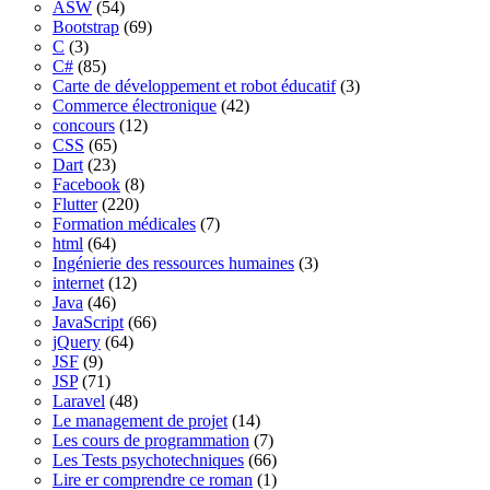
ASW
(54)
Bootstrap
(69)
C
(3)
C#
(85)
Carte de développement et robot éducatif
(3)
Commerce électronique
(42)
concours
(12)
CSS
(65)
Dart
(23)
Facebook
(8)
Flutter
(220)
Formation médicales
(7)
html
(64)
Ingénierie des ressources humaines
(3)
internet
(12)
Java
(46)
JavaScript
(66)
jQuery
(64)
JSF
(9)
JSP
(71)
Laravel
(48)
Le management de projet
(14)
Les cours de programmation
(7)
Les Tests psychotechniques
(66)
Lire er comprendre ce roman
(1)