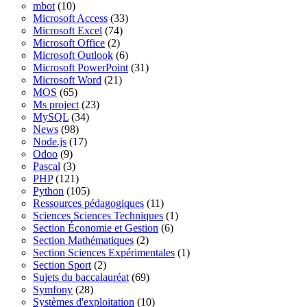
mbot
(10)
Microsoft Access
(33)
Microsoft Excel
(74)
Microsoft Office
(2)
Microsoft Outlook
(6)
Microsoft PowerPoint
(31)
Microsoft Word
(21)
MOS
(65)
Ms project
(23)
MySQL
(34)
News
(98)
Node.js
(17)
Odoo
(9)
Pascal
(3)
PHP
(121)
Python
(105)
Ressources pédagogiques
(11)
Sciences Sciences Techniques
(1)
Section Économie et Gestion
(6)
Section Mathématiques
(2)
Section Sciences Expérimentales
(1)
Section Sport
(2)
Sujets du baccalauréat
(69)
Symfony
(28)
Systèmes d'exploitation
(10)