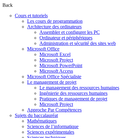
Back
Cours et tutoriels
Les cours de programmation
Architecture des ordinateurs
Assembler et configurer les PC
Ordinateur et périphériques
Administration et sécurité des sites web
Microsoft Office
Microsoft Excel
Microsoft Project
Microsoft PowerPoint
Microsoft Access
Microsoft Office Spécialiste
Le management de projet
Le management des ressources humaines
Ingénierie des ressources humaines
Pratiques de management de projet
Microsoft Project
Approche Par Compétences
Sujets du baccalauréat
Mathématiques
Sciences de l’informatique
Sciences expérimentales
Sciences techniques