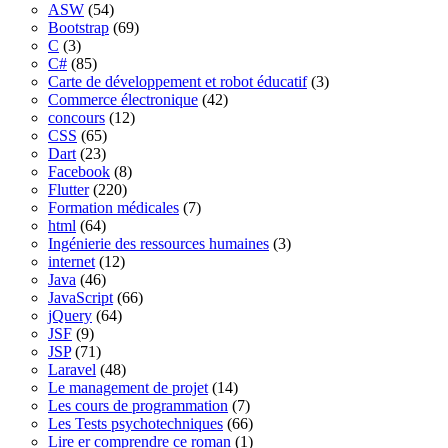
ASW
(54)
Bootstrap
(69)
C
(3)
C#
(85)
Carte de développement et robot éducatif
(3)
Commerce électronique
(42)
concours
(12)
CSS
(65)
Dart
(23)
Facebook
(8)
Flutter
(220)
Formation médicales
(7)
html
(64)
Ingénierie des ressources humaines
(3)
internet
(12)
Java
(46)
JavaScript
(66)
jQuery
(64)
JSF
(9)
JSP
(71)
Laravel
(48)
Le management de projet
(14)
Les cours de programmation
(7)
Les Tests psychotechniques
(66)
Lire er comprendre ce roman
(1)