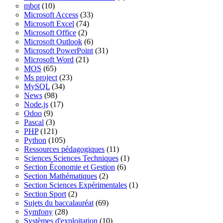
mbot
(10)
Microsoft Access
(33)
Microsoft Excel
(74)
Microsoft Office
(2)
Microsoft Outlook
(6)
Microsoft PowerPoint
(31)
Microsoft Word
(21)
MOS
(65)
Ms project
(23)
MySQL
(34)
News
(98)
Node.js
(17)
Odoo
(9)
Pascal
(3)
PHP
(121)
Python
(105)
Ressources pédagogiques
(11)
Sciences Sciences Techniques
(1)
Section Économie et Gestion
(6)
Section Mathématiques
(2)
Section Sciences Expérimentales
(1)
Section Sport
(2)
Sujets du baccalauréat
(69)
Symfony
(28)
Systèmes d'exploitation
(10)