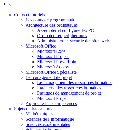
Back
Cours et tutoriels
Les cours de programmation
Architecture des ordinateurs
Assembler et configurer les PC
Ordinateur et périphériques
Administration et sécurité des sites web
Microsoft Office
Microsoft Excel
Microsoft Project
Microsoft PowerPoint
Microsoft Access
Microsoft Office Spécialiste
Le management de projet
Le management des ressources humaines
Ingénierie des ressources humaines
Pratiques de management de projet
Microsoft Project
Approche Par Compétences
Sujets du baccalauréat
Mathématiques
Sciences de l’informatique
Sciences expérimentales
Sciences techniques