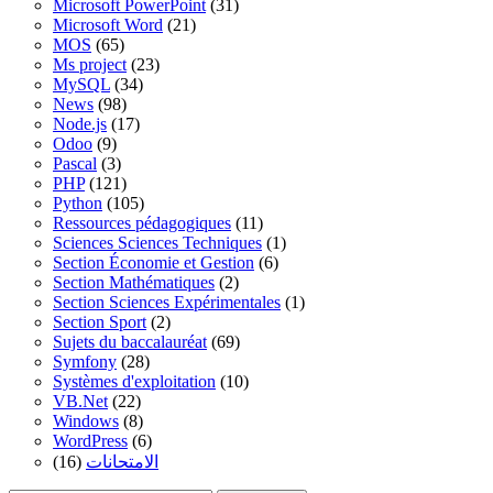
Microsoft PowerPoint
(31)
Microsoft Word
(21)
MOS
(65)
Ms project
(23)
MySQL
(34)
News
(98)
Node.js
(17)
Odoo
(9)
Pascal
(3)
PHP
(121)
Python
(105)
Ressources pédagogiques
(11)
Sciences Sciences Techniques
(1)
Section Économie et Gestion
(6)
Section Mathématiques
(2)
Section Sciences Expérimentales
(1)
Section Sport
(2)
Sujets du baccalauréat
(69)
Symfony
(28)
Systèmes d'exploitation
(10)
VB.Net
(22)
Windows
(8)
WordPress
(6)
(16)
الامتحانات