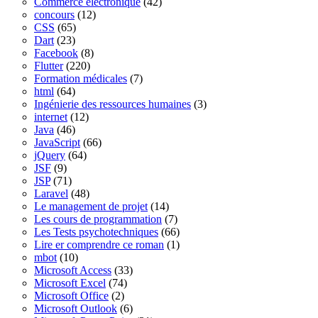
Commerce électronique
(42)
concours
(12)
CSS
(65)
Dart
(23)
Facebook
(8)
Flutter
(220)
Formation médicales
(7)
html
(64)
Ingénierie des ressources humaines
(3)
internet
(12)
Java
(46)
JavaScript
(66)
jQuery
(64)
JSF
(9)
JSP
(71)
Laravel
(48)
Le management de projet
(14)
Les cours de programmation
(7)
Les Tests psychotechniques
(66)
Lire er comprendre ce roman
(1)
mbot
(10)
Microsoft Access
(33)
Microsoft Excel
(74)
Microsoft Office
(2)
Microsoft Outlook
(6)