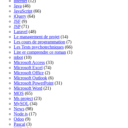
internet
(12)
Java
(46)
JavaScript
(66)
jQuery
(64)
JSF
(9)
JSP
(71)
Laravel
(48)
Le management de projet
(14)
Les cours de programmation
(7)
Les Tests psychotechniques
(66)
Lire er comprendre ce roman
(1)
mbot
(10)
Microsoft Access
(33)
Microsoft Excel
(74)
Microsoft Office
(2)
Microsoft Outlook
(6)
Microsoft PowerPoint
(31)
Microsoft Word
(21)
MOS
(65)
Ms project
(23)
MySQL
(34)
News
(98)
Node.js
(17)
Odoo
(9)
Pascal
(3)