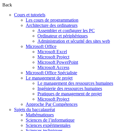
Back
Cours et tutoriels
Les cours de programmation
Architecture des ordinateurs
Assembler et configurer les PC
Ordinateur et périphériques
Administration et sécurité des sites web
Microsoft Office
Microsoft Excel
Microsoft Project
Microsoft PowerPoint
Microsoft Access
Microsoft Office Spécialiste
Le management de projet
Le management des ressources humaines
Ingénierie des ressources humaines
Pratiques de management de projet
Microsoft Project
Approche Par Compétences
Sujets du baccalauréat
Mathématiques
Sciences de l’informatique
Sciences expérimentales
Sciences techniques