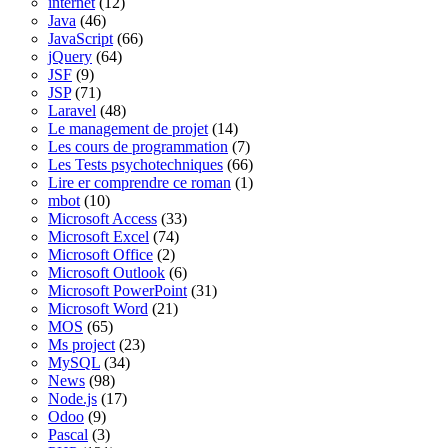
internet
(12)
Java
(46)
JavaScript
(66)
jQuery
(64)
JSF
(9)
JSP
(71)
Laravel
(48)
Le management de projet
(14)
Les cours de programmation
(7)
Les Tests psychotechniques
(66)
Lire er comprendre ce roman
(1)
mbot
(10)
Microsoft Access
(33)
Microsoft Excel
(74)
Microsoft Office
(2)
Microsoft Outlook
(6)
Microsoft PowerPoint
(31)
Microsoft Word
(21)
MOS
(65)
Ms project
(23)
MySQL
(34)
News
(98)
Node.js
(17)
Odoo
(9)
Pascal
(3)