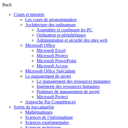
Back
Cours et tutoriels
Les cours de programmation
Architecture des ordinateurs
Assembler et configurer les PC
Ordinateur et périphériques
Administration et sécurité des sites web
Microsoft Office
Microsoft Excel
Microsoft Project
Microsoft PowerPoint
Microsoft Access
Microsoft Office Spécialiste
Le management de projet
Le management des ressources humaines
Ingénierie des ressources humaines
Pratiques de management de projet
Microsoft Project
Approche Par Compétences
Sujets du baccalauréat
Mathématiques
Sciences de l’informatique
Sciences expérimentales
Sciences techniques