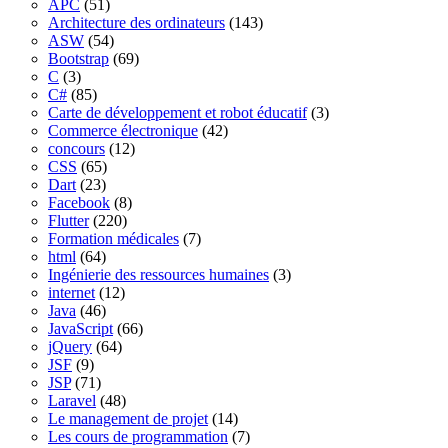
APC
(51)
Architecture des ordinateurs
(143)
ASW
(54)
Bootstrap
(69)
C
(3)
C#
(85)
Carte de développement et robot éducatif
(3)
Commerce électronique
(42)
concours
(12)
CSS
(65)
Dart
(23)
Facebook
(8)
Flutter
(220)
Formation médicales
(7)
html
(64)
Ingénierie des ressources humaines
(3)
internet
(12)
Java
(46)
JavaScript
(66)
jQuery
(64)
JSF
(9)
JSP
(71)
Laravel
(48)
Le management de projet
(14)
Les cours de programmation
(7)