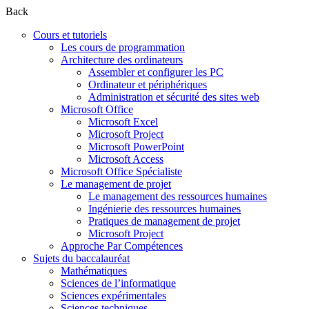
Back
Cours et tutoriels
Les cours de programmation
Architecture des ordinateurs
Assembler et configurer les PC
Ordinateur et périphériques
Administration et sécurité des sites web
Microsoft Office
Microsoft Excel
Microsoft Project
Microsoft PowerPoint
Microsoft Access
Microsoft Office Spécialiste
Le management de projet
Le management des ressources humaines
Ingénierie des ressources humaines
Pratiques de management de projet
Microsoft Project
Approche Par Compétences
Sujets du baccalauréat
Mathématiques
Sciences de l’informatique
Sciences expérimentales
Sciences techniques