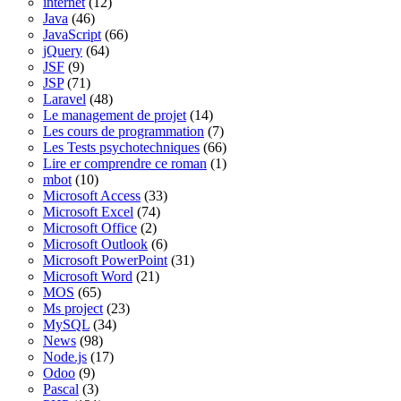
internet
(12)
Java
(46)
JavaScript
(66)
jQuery
(64)
JSF
(9)
JSP
(71)
Laravel
(48)
Le management de projet
(14)
Les cours de programmation
(7)
Les Tests psychotechniques
(66)
Lire er comprendre ce roman
(1)
mbot
(10)
Microsoft Access
(33)
Microsoft Excel
(74)
Microsoft Office
(2)
Microsoft Outlook
(6)
Microsoft PowerPoint
(31)
Microsoft Word
(21)
MOS
(65)
Ms project
(23)
MySQL
(34)
News
(98)
Node.js
(17)
Odoo
(9)
Pascal
(3)