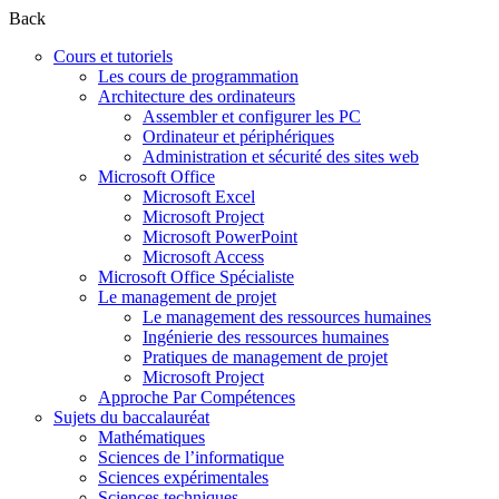
Back
Cours et tutoriels
Les cours de programmation
Architecture des ordinateurs
Assembler et configurer les PC
Ordinateur et périphériques
Administration et sécurité des sites web
Microsoft Office
Microsoft Excel
Microsoft Project
Microsoft PowerPoint
Microsoft Access
Microsoft Office Spécialiste
Le management de projet
Le management des ressources humaines
Ingénierie des ressources humaines
Pratiques de management de projet
Microsoft Project
Approche Par Compétences
Sujets du baccalauréat
Mathématiques
Sciences de l’informatique
Sciences expérimentales
Sciences techniques