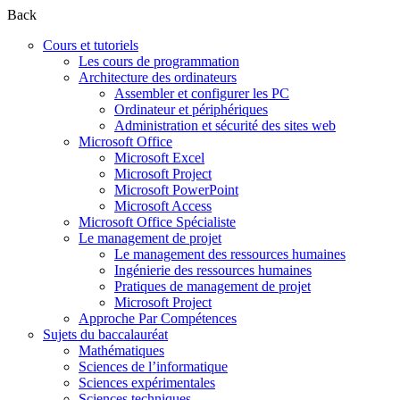
Back
Cours et tutoriels
Les cours de programmation
Architecture des ordinateurs
Assembler et configurer les PC
Ordinateur et périphériques
Administration et sécurité des sites web
Microsoft Office
Microsoft Excel
Microsoft Project
Microsoft PowerPoint
Microsoft Access
Microsoft Office Spécialiste
Le management de projet
Le management des ressources humaines
Ingénierie des ressources humaines
Pratiques de management de projet
Microsoft Project
Approche Par Compétences
Sujets du baccalauréat
Mathématiques
Sciences de l’informatique
Sciences expérimentales
Sciences techniques