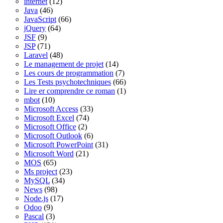
internet
(12)
Java
(46)
JavaScript
(66)
jQuery
(64)
JSF
(9)
JSP
(71)
Laravel
(48)
Le management de projet
(14)
Les cours de programmation
(7)
Les Tests psychotechniques
(66)
Lire er comprendre ce roman
(1)
mbot
(10)
Microsoft Access
(33)
Microsoft Excel
(74)
Microsoft Office
(2)
Microsoft Outlook
(6)
Microsoft PowerPoint
(31)
Microsoft Word
(21)
MOS
(65)
Ms project
(23)
MySQL
(34)
News
(98)
Node.js
(17)
Odoo
(9)
Pascal
(3)