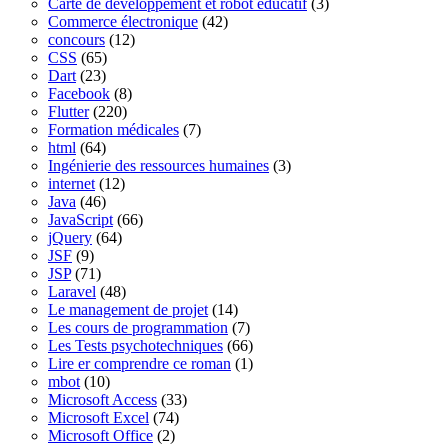
Carte de développement et robot éducatif
(3)
Commerce électronique
(42)
concours
(12)
CSS
(65)
Dart
(23)
Facebook
(8)
Flutter
(220)
Formation médicales
(7)
html
(64)
Ingénierie des ressources humaines
(3)
internet
(12)
Java
(46)
JavaScript
(66)
jQuery
(64)
JSF
(9)
JSP
(71)
Laravel
(48)
Le management de projet
(14)
Les cours de programmation
(7)
Les Tests psychotechniques
(66)
Lire er comprendre ce roman
(1)
mbot
(10)
Microsoft Access
(33)
Microsoft Excel
(74)
Microsoft Office
(2)