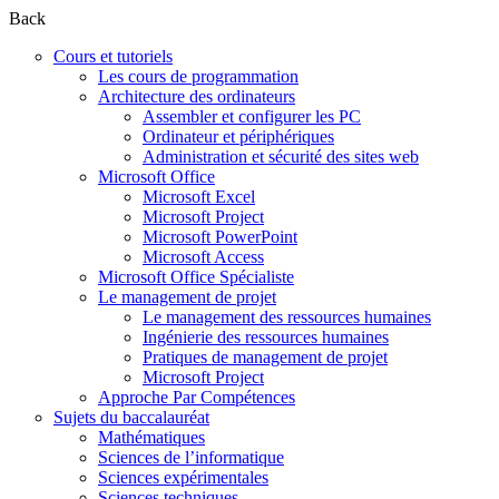
Back
Cours et tutoriels
Les cours de programmation
Architecture des ordinateurs
Assembler et configurer les PC
Ordinateur et périphériques
Administration et sécurité des sites web
Microsoft Office
Microsoft Excel
Microsoft Project
Microsoft PowerPoint
Microsoft Access
Microsoft Office Spécialiste
Le management de projet
Le management des ressources humaines
Ingénierie des ressources humaines
Pratiques de management de projet
Microsoft Project
Approche Par Compétences
Sujets du baccalauréat
Mathématiques
Sciences de l’informatique
Sciences expérimentales
Sciences techniques