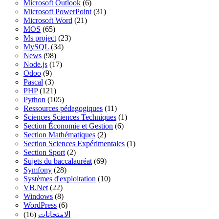
Microsoft Outlook
(6)
Microsoft PowerPoint
(31)
Microsoft Word
(21)
MOS
(65)
Ms project
(23)
MySQL
(34)
News
(98)
Node.js
(17)
Odoo
(9)
Pascal
(3)
PHP
(121)
Python
(105)
Ressources pédagogiques
(11)
Sciences Sciences Techniques
(1)
Section Économie et Gestion
(6)
Section Mathématiques
(2)
Section Sciences Expérimentales
(1)
Section Sport
(2)
Sujets du baccalauréat
(69)
Symfony
(28)
Systèmes d'exploitation
(10)
VB.Net
(22)
Windows
(8)
WordPress
(6)
(16)
الامتحانات