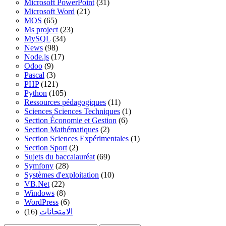
Microsoft PowerPoint
(31)
Microsoft Word
(21)
MOS
(65)
Ms project
(23)
MySQL
(34)
News
(98)
Node.js
(17)
Odoo
(9)
Pascal
(3)
PHP
(121)
Python
(105)
Ressources pédagogiques
(11)
Sciences Sciences Techniques
(1)
Section Économie et Gestion
(6)
Section Mathématiques
(2)
Section Sciences Expérimentales
(1)
Section Sport
(2)
Sujets du baccalauréat
(69)
Symfony
(28)
Systèmes d'exploitation
(10)
VB.Net
(22)
Windows
(8)
WordPress
(6)
(16)
الامتحانات