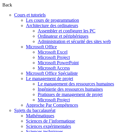
Back
Cours et tutoriels
Les cours de programmation
Architecture des ordinateurs
Assembler et configurer les PC
Ordinateur et périphériques
Administration et sécurité des sites web
Microsoft Office
Microsoft Excel
Microsoft Project
Microsoft PowerPoint
Microsoft Access
Microsoft Office Spécialiste
Le management de projet
Le management des ressources humaines
Ingénierie des ressources humaines
Pratiques de management de projet
Microsoft Project
Approche Par Compétences
Sujets du baccalauréat
Mathématiques
Sciences de l’informatique
Sciences expérimentales
Sciences techniques