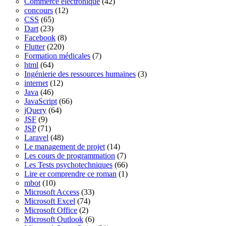
Commerce électronique
(42)
concours
(12)
CSS
(65)
Dart
(23)
Facebook
(8)
Flutter
(220)
Formation médicales
(7)
html
(64)
Ingénierie des ressources humaines
(3)
internet
(12)
Java
(46)
JavaScript
(66)
jQuery
(64)
JSF
(9)
JSP
(71)
Laravel
(48)
Le management de projet
(14)
Les cours de programmation
(7)
Les Tests psychotechniques
(66)
Lire er comprendre ce roman
(1)
mbot
(10)
Microsoft Access
(33)
Microsoft Excel
(74)
Microsoft Office
(2)
Microsoft Outlook
(6)