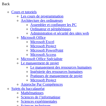
Back
Cours et tutoriels
Les cours de programmation
Architecture des ordinateurs
Assembler et configurer les PC
Ordinateur et périphériques
Administration et sécurité des sites web
Microsoft Office
Microsoft Excel
Microsoft Project
Microsoft PowerPoint
Microsoft Access
Microsoft Office Spécialiste
Le management de projet
Le management des ressources humaines
Ingénierie des ressources humaines
Pratiques de management de projet
Microsoft Project
Approche Par Compétences
Sujets du baccalauréat
Mathématiques
Sciences de l’informatique
Sciences expérimentales
Sciences techniques