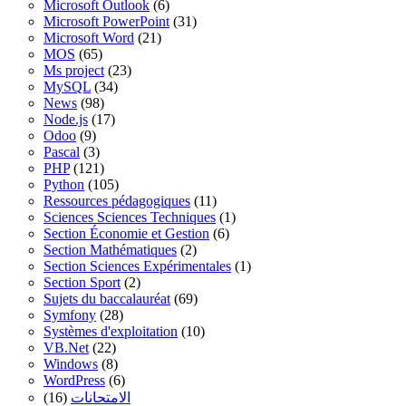
Microsoft Outlook
(6)
Microsoft PowerPoint
(31)
Microsoft Word
(21)
MOS
(65)
Ms project
(23)
MySQL
(34)
News
(98)
Node.js
(17)
Odoo
(9)
Pascal
(3)
PHP
(121)
Python
(105)
Ressources pédagogiques
(11)
Sciences Sciences Techniques
(1)
Section Économie et Gestion
(6)
Section Mathématiques
(2)
Section Sciences Expérimentales
(1)
Section Sport
(2)
Sujets du baccalauréat
(69)
Symfony
(28)
Systèmes d'exploitation
(10)
VB.Net
(22)
Windows
(8)
WordPress
(6)
(16)
الامتحانات