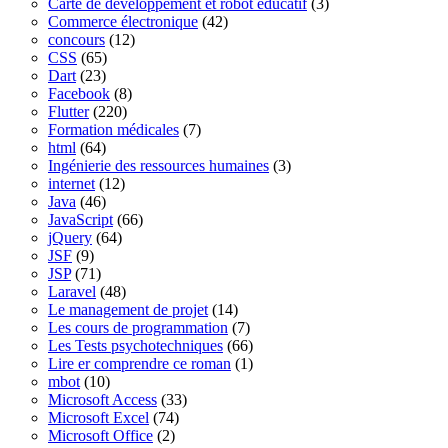
Carte de développement et robot éducatif
(3)
Commerce électronique
(42)
concours
(12)
CSS
(65)
Dart
(23)
Facebook
(8)
Flutter
(220)
Formation médicales
(7)
html
(64)
Ingénierie des ressources humaines
(3)
internet
(12)
Java
(46)
JavaScript
(66)
jQuery
(64)
JSF
(9)
JSP
(71)
Laravel
(48)
Le management de projet
(14)
Les cours de programmation
(7)
Les Tests psychotechniques
(66)
Lire er comprendre ce roman
(1)
mbot
(10)
Microsoft Access
(33)
Microsoft Excel
(74)
Microsoft Office
(2)