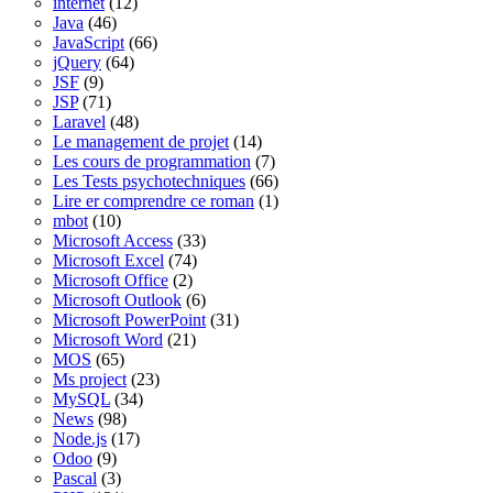
internet
(12)
Java
(46)
JavaScript
(66)
jQuery
(64)
JSF
(9)
JSP
(71)
Laravel
(48)
Le management de projet
(14)
Les cours de programmation
(7)
Les Tests psychotechniques
(66)
Lire er comprendre ce roman
(1)
mbot
(10)
Microsoft Access
(33)
Microsoft Excel
(74)
Microsoft Office
(2)
Microsoft Outlook
(6)
Microsoft PowerPoint
(31)
Microsoft Word
(21)
MOS
(65)
Ms project
(23)
MySQL
(34)
News
(98)
Node.js
(17)
Odoo
(9)
Pascal
(3)