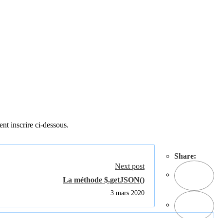
ent inscrire ci-dessous.
Share:
Next post
La méthode $.getJSON()
3 mars 2020