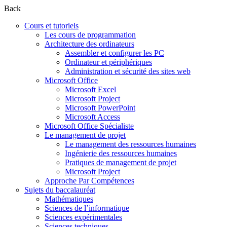
Back
Cours et tutoriels
Les cours de programmation
Architecture des ordinateurs
Assembler et configurer les PC
Ordinateur et périphériques
Administration et sécurité des sites web
Microsoft Office
Microsoft Excel
Microsoft Project
Microsoft PowerPoint
Microsoft Access
Microsoft Office Spécialiste
Le management de projet
Le management des ressources humaines
Ingénierie des ressources humaines
Pratiques de management de projet
Microsoft Project
Approche Par Compétences
Sujets du baccalauréat
Mathématiques
Sciences de l’informatique
Sciences expérimentales
Sciences techniques