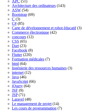
APC
(51)
Architecture des ordinateurs
(143)
ASW
(54)
Bootstrap
(69)
C
(3)
C#
(85)
Carte de développement et robot éducatif
(3)
Commerce électronique
(42)
concours
(12)
CSS
(65)
Dart
(23)
Facebook
(8)
Flutter
(220)
Formation médicales
(7)
html
(64)
Ingénierie des ressources humaines
(3)
internet
(12)
Java
(46)
JavaScript
(66)
jQuery
(64)
JSF
(9)
JSP
(71)
Laravel
(48)
Le management de projet
(14)
Les cours de programmation
(7)