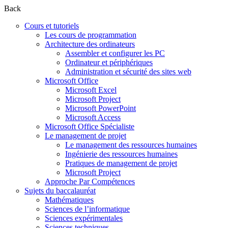
Back
Cours et tutoriels
Les cours de programmation
Architecture des ordinateurs
Assembler et configurer les PC
Ordinateur et périphériques
Administration et sécurité des sites web
Microsoft Office
Microsoft Excel
Microsoft Project
Microsoft PowerPoint
Microsoft Access
Microsoft Office Spécialiste
Le management de projet
Le management des ressources humaines
Ingénierie des ressources humaines
Pratiques de management de projet
Microsoft Project
Approche Par Compétences
Sujets du baccalauréat
Mathématiques
Sciences de l’informatique
Sciences expérimentales
Sciences techniques