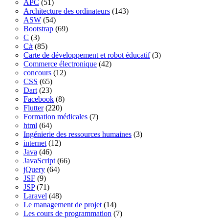
APC
(51)
Architecture des ordinateurs
(143)
ASW
(54)
Bootstrap
(69)
C
(3)
C#
(85)
Carte de développement et robot éducatif
(3)
Commerce électronique
(42)
concours
(12)
CSS
(65)
Dart
(23)
Facebook
(8)
Flutter
(220)
Formation médicales
(7)
html
(64)
Ingénierie des ressources humaines
(3)
internet
(12)
Java
(46)
JavaScript
(66)
jQuery
(64)
JSF
(9)
JSP
(71)
Laravel
(48)
Le management de projet
(14)
Les cours de programmation
(7)