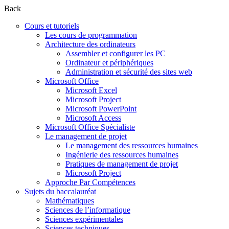
Back
Cours et tutoriels
Les cours de programmation
Architecture des ordinateurs
Assembler et configurer les PC
Ordinateur et périphériques
Administration et sécurité des sites web
Microsoft Office
Microsoft Excel
Microsoft Project
Microsoft PowerPoint
Microsoft Access
Microsoft Office Spécialiste
Le management de projet
Le management des ressources humaines
Ingénierie des ressources humaines
Pratiques de management de projet
Microsoft Project
Approche Par Compétences
Sujets du baccalauréat
Mathématiques
Sciences de l’informatique
Sciences expérimentales
Sciences techniques