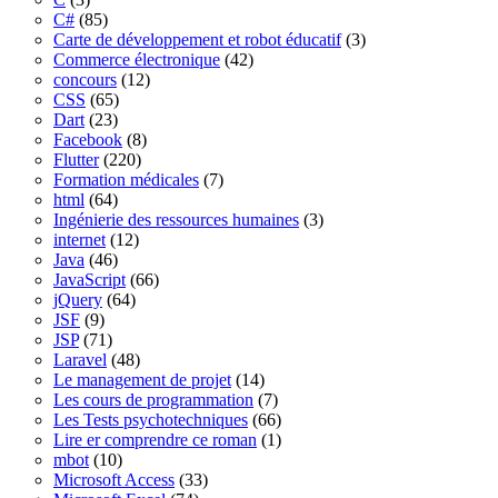
C#
(85)
Carte de développement et robot éducatif
(3)
Commerce électronique
(42)
concours
(12)
CSS
(65)
Dart
(23)
Facebook
(8)
Flutter
(220)
Formation médicales
(7)
html
(64)
Ingénierie des ressources humaines
(3)
internet
(12)
Java
(46)
JavaScript
(66)
jQuery
(64)
JSF
(9)
JSP
(71)
Laravel
(48)
Le management de projet
(14)
Les cours de programmation
(7)
Les Tests psychotechniques
(66)
Lire er comprendre ce roman
(1)
mbot
(10)
Microsoft Access
(33)