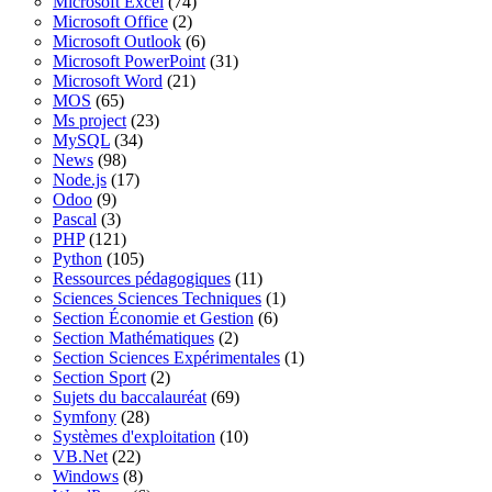
Microsoft Excel
(74)
Microsoft Office
(2)
Microsoft Outlook
(6)
Microsoft PowerPoint
(31)
Microsoft Word
(21)
MOS
(65)
Ms project
(23)
MySQL
(34)
News
(98)
Node.js
(17)
Odoo
(9)
Pascal
(3)
PHP
(121)
Python
(105)
Ressources pédagogiques
(11)
Sciences Sciences Techniques
(1)
Section Économie et Gestion
(6)
Section Mathématiques
(2)
Section Sciences Expérimentales
(1)
Section Sport
(2)
Sujets du baccalauréat
(69)
Symfony
(28)
Systèmes d'exploitation
(10)
VB.Net
(22)
Windows
(8)