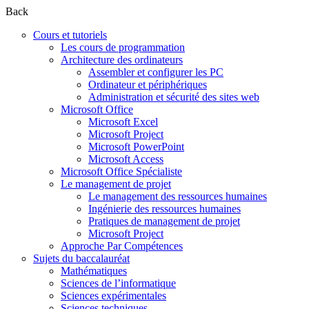
Back
Cours et tutoriels
Les cours de programmation
Architecture des ordinateurs
Assembler et configurer les PC
Ordinateur et périphériques
Administration et sécurité des sites web
Microsoft Office
Microsoft Excel
Microsoft Project
Microsoft PowerPoint
Microsoft Access
Microsoft Office Spécialiste
Le management de projet
Le management des ressources humaines
Ingénierie des ressources humaines
Pratiques de management de projet
Microsoft Project
Approche Par Compétences
Sujets du baccalauréat
Mathématiques
Sciences de l’informatique
Sciences expérimentales
Sciences techniques