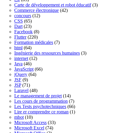
Carte de développement et robot éducatif
(3)
Commerce électronique
(42)
concours
(12)
CSS
(65)
Dart
(23)
Facebook
(8)
Flutter
(220)
Formation médicales
(7)
html
(64)
Ingénierie des ressources humaines
(3)
internet
(12)
Java
(46)
JavaScript
(66)
jQuery
(64)
JSF
(9)
JSP
(71)
Laravel
(48)
Le management de projet
(14)
Les cours de programmation
(7)
Les Tests psychotechniques
(66)
Lire er comprendre ce roman
(1)
mbot
(10)
Microsoft Access
(33)
Microsoft Excel
(74)