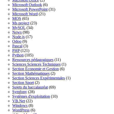
Microsoft Office
(2)
Microsoft Outlook
(6)
Microsoft PowerPoint
(31)
Microsoft Word
(21)
MOS
(65)
Ms project
(23)
MySQL
(34)
News
(98)
Node.js
(17)
Odoo
(9)
Pascal
(3)
PHP
(121)
Python
(105)
Ressources pédagogiques
(11)
Sciences Sciences Techniques
(1)
Section Économie et Gestion
(6)
Section Mathématiques
(2)
Section Sciences Expérimentales
(1)
Section Sport
(2)
Sujets du baccalauréat
(69)
Symfony
(28)
Systèmes d'exploitation
(10)
VB.Net
(22)
Windows
(8)
WordPress
(6)