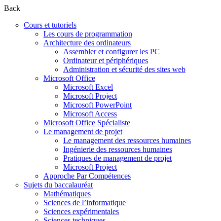
Back
Cours et tutoriels
Les cours de programmation
Architecture des ordinateurs
Assembler et configurer les PC
Ordinateur et périphériques
Administration et sécurité des sites web
Microsoft Office
Microsoft Excel
Microsoft Project
Microsoft PowerPoint
Microsoft Access
Microsoft Office Spécialiste
Le management de projet
Le management des ressources humaines
Ingénierie des ressources humaines
Pratiques de management de projet
Microsoft Project
Approche Par Compétences
Sujets du baccalauréat
Mathématiques
Sciences de l’informatique
Sciences expérimentales
Sciences techniques