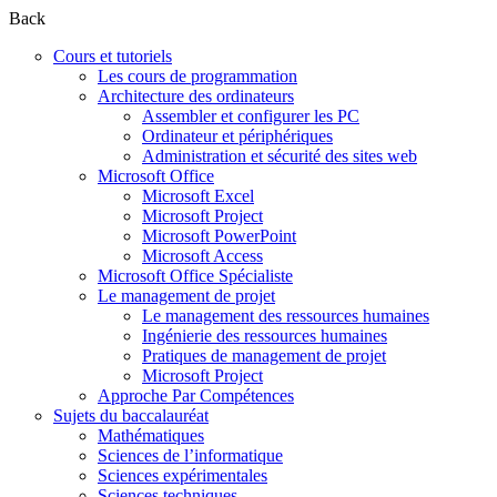
Back
Cours et tutoriels
Les cours de programmation
Architecture des ordinateurs
Assembler et configurer les PC
Ordinateur et périphériques
Administration et sécurité des sites web
Microsoft Office
Microsoft Excel
Microsoft Project
Microsoft PowerPoint
Microsoft Access
Microsoft Office Spécialiste
Le management de projet
Le management des ressources humaines
Ingénierie des ressources humaines
Pratiques de management de projet
Microsoft Project
Approche Par Compétences
Sujets du baccalauréat
Mathématiques
Sciences de l’informatique
Sciences expérimentales
Sciences techniques