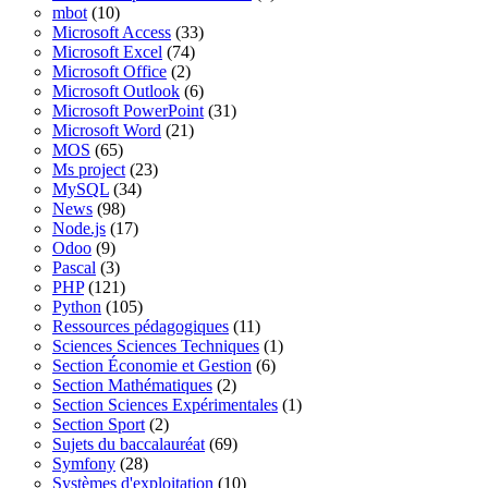
mbot
(10)
Microsoft Access
(33)
Microsoft Excel
(74)
Microsoft Office
(2)
Microsoft Outlook
(6)
Microsoft PowerPoint
(31)
Microsoft Word
(21)
MOS
(65)
Ms project
(23)
MySQL
(34)
News
(98)
Node.js
(17)
Odoo
(9)
Pascal
(3)
PHP
(121)
Python
(105)
Ressources pédagogiques
(11)
Sciences Sciences Techniques
(1)
Section Économie et Gestion
(6)
Section Mathématiques
(2)
Section Sciences Expérimentales
(1)
Section Sport
(2)
Sujets du baccalauréat
(69)
Symfony
(28)
Systèmes d'exploitation
(10)