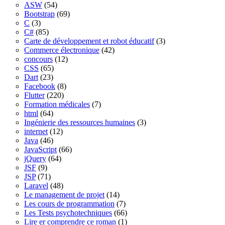
ASW
(54)
Bootstrap
(69)
C
(3)
C#
(85)
Carte de développement et robot éducatif
(3)
Commerce électronique
(42)
concours
(12)
CSS
(65)
Dart
(23)
Facebook
(8)
Flutter
(220)
Formation médicales
(7)
html
(64)
Ingénierie des ressources humaines
(3)
internet
(12)
Java
(46)
JavaScript
(66)
jQuery
(64)
JSF
(9)
JSP
(71)
Laravel
(48)
Le management de projet
(14)
Les cours de programmation
(7)
Les Tests psychotechniques
(66)
Lire er comprendre ce roman
(1)