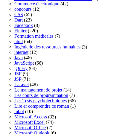
Commerce électronique
(42)
concours
(12)
CSS
(65)
Dart
(23)
Facebook
(8)
Flutter
(220)
Formation médicales
(7)
html
(64)
Ingénierie des ressources humaines
(3)
internet
(12)
Java
(46)
JavaScript
(66)
jQuery
(64)
JSF
(9)
JSP
(71)
Laravel
(48)
Le management de projet
(14)
Les cours de programmation
(7)
Les Tests psychotechniques
(66)
Lire er comprendre ce roman
(1)
mbot
(10)
Microsoft Access
(33)
Microsoft Excel
(74)
Microsoft Office
(2)
Microsoft Outlook
(6)