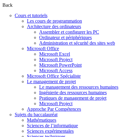
Back
Cours et tutoriels
Les cours de programmation
Architecture des ordinateurs
Assembler et configurer les PC
Ordinateur et périphériques
Administration et sécurité des sites web
Microsoft Office
Microsoft Excel
Microsoft Project
Microsoft PowerPoint
Microsoft Access
Microsoft Office Spécialiste
Le management de projet
Le management des ressources humaines
Ingénierie des ressources humaines
Pratiques de management de projet
Microsoft Project
Approche Par Compétences
Sujets du baccalauréat
Mathématiques
Sciences de l’informatique
Sciences expérimentales
Sciences techniques