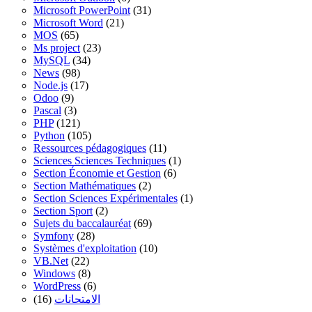
Microsoft PowerPoint
(31)
Microsoft Word
(21)
MOS
(65)
Ms project
(23)
MySQL
(34)
News
(98)
Node.js
(17)
Odoo
(9)
Pascal
(3)
PHP
(121)
Python
(105)
Ressources pédagogiques
(11)
Sciences Sciences Techniques
(1)
Section Économie et Gestion
(6)
Section Mathématiques
(2)
Section Sciences Expérimentales
(1)
Section Sport
(2)
Sujets du baccalauréat
(69)
Symfony
(28)
Systèmes d'exploitation
(10)
VB.Net
(22)
Windows
(8)
WordPress
(6)
(16)
الامتحانات