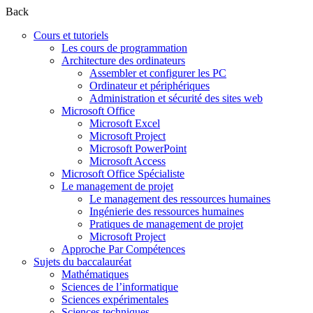
Back
Cours et tutoriels
Les cours de programmation
Architecture des ordinateurs
Assembler et configurer les PC
Ordinateur et périphériques
Administration et sécurité des sites web
Microsoft Office
Microsoft Excel
Microsoft Project
Microsoft PowerPoint
Microsoft Access
Microsoft Office Spécialiste
Le management de projet
Le management des ressources humaines
Ingénierie des ressources humaines
Pratiques de management de projet
Microsoft Project
Approche Par Compétences
Sujets du baccalauréat
Mathématiques
Sciences de l’informatique
Sciences expérimentales
Sciences techniques