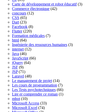
Carte de développement et robot éducatif
(3)
Commerce électronique
(42)
concours
(12)
CSS
(65)
Dart
(23)
Facebook
(8)
Flutter
(220)
Formation médicales
(7)
html
(64)
Ingénierie des ressources humaines
(3)
internet
(12)
Java
(46)
JavaScript
(66)
jQuery
(64)
JSF
(9)
JSP
(71)
Laravel
(48)
Le management de projet
(14)
Les cours de programmation
(7)
Les Tests psychotechniques
(66)
Lire er comprendre ce roman
(1)
mbot
(10)
Microsoft Access
(33)
Microsoft Excel
(74)