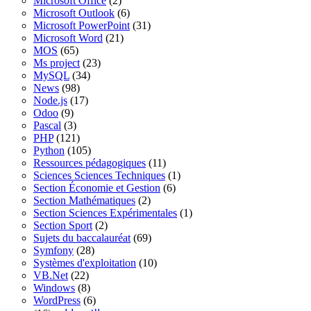
Microsoft Office
(2)
Microsoft Outlook
(6)
Microsoft PowerPoint
(31)
Microsoft Word
(21)
MOS
(65)
Ms project
(23)
MySQL
(34)
News
(98)
Node.js
(17)
Odoo
(9)
Pascal
(3)
PHP
(121)
Python
(105)
Ressources pédagogiques
(11)
Sciences Sciences Techniques
(1)
Section Économie et Gestion
(6)
Section Mathématiques
(2)
Section Sciences Expérimentales
(1)
Section Sport
(2)
Sujets du baccalauréat
(69)
Symfony
(28)
Systèmes d'exploitation
(10)
VB.Net
(22)
Windows
(8)
WordPress
(6)