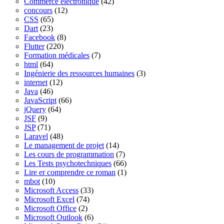
Commerce électronique
(42)
concours
(12)
CSS
(65)
Dart
(23)
Facebook
(8)
Flutter
(220)
Formation médicales
(7)
html
(64)
Ingénierie des ressources humaines
(3)
internet
(12)
Java
(46)
JavaScript
(66)
jQuery
(64)
JSF
(9)
JSP
(71)
Laravel
(48)
Le management de projet
(14)
Les cours de programmation
(7)
Les Tests psychotechniques
(66)
Lire er comprendre ce roman
(1)
mbot
(10)
Microsoft Access
(33)
Microsoft Excel
(74)
Microsoft Office
(2)
Microsoft Outlook
(6)