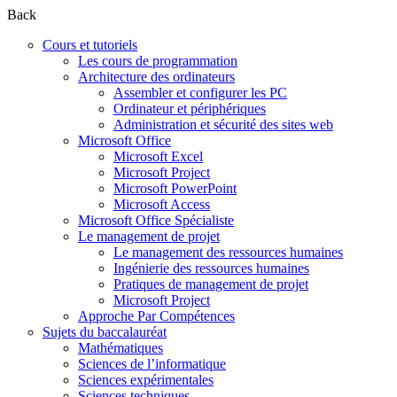
Back
Cours et tutoriels
Les cours de programmation
Architecture des ordinateurs
Assembler et configurer les PC
Ordinateur et périphériques
Administration et sécurité des sites web
Microsoft Office
Microsoft Excel
Microsoft Project
Microsoft PowerPoint
Microsoft Access
Microsoft Office Spécialiste
Le management de projet
Le management des ressources humaines
Ingénierie des ressources humaines
Pratiques de management de projet
Microsoft Project
Approche Par Compétences
Sujets du baccalauréat
Mathématiques
Sciences de l’informatique
Sciences expérimentales
Sciences techniques