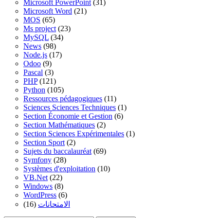
Microsoft PowerPoint
(31)
Microsoft Word
(21)
MOS
(65)
Ms project
(23)
MySQL
(34)
News
(98)
Node.js
(17)
Odoo
(9)
Pascal
(3)
PHP
(121)
Python
(105)
Ressources pédagogiques
(11)
Sciences Sciences Techniques
(1)
Section Économie et Gestion
(6)
Section Mathématiques
(2)
Section Sciences Expérimentales
(1)
Section Sport
(2)
Sujets du baccalauréat
(69)
Symfony
(28)
Systèmes d'exploitation
(10)
VB.Net
(22)
Windows
(8)
WordPress
(6)
(16)
الامتحانات