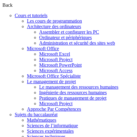
Back
Cours et tutoriels
Les cours de programmation
Architecture des ordinateurs
Assembler et configurer les PC
Ordinateur et périphériques
Administration et sécurité des sites web
Microsoft Office
Microsoft Excel
Microsoft Project
Microsoft PowerPoint
Microsoft Access
Microsoft Office Spécialiste
Le management de projet
Le management des ressources humaines
Ingénierie des ressources humaines
Pratiques de management de projet
Microsoft Project
Approche Par Compétences
Sujets du baccalauréat
Mathématiques
Sciences de l’informatique
Sciences expérimentales
Sciences techniques