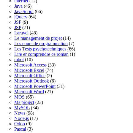
internet
(12)
Java
(46)
JavaScript
(66)
jQuery
(64)
JSF
(9)
JSP
(71)
Laravel
(48)
Le management de projet
(14)
Les cours de programmation
(7)
Les Tests psychotechniques
(66)
Lire er comprendre ce roman
(1)
mbot
(10)
Microsoft Access
(33)
Microsoft Excel
(74)
Microsoft Office
(2)
Microsoft Outlook
(6)
Microsoft PowerPoint
(31)
Microsoft Word
(21)
MOS
(65)
Ms project
(23)
MySQL
(34)
News
(98)
Node.js
(17)
Odoo
(9)
Pascal
(3)