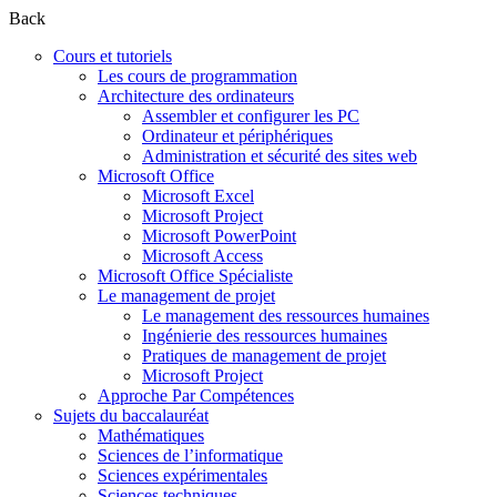
Back
Cours et tutoriels
Les cours de programmation
Architecture des ordinateurs
Assembler et configurer les PC
Ordinateur et périphériques
Administration et sécurité des sites web
Microsoft Office
Microsoft Excel
Microsoft Project
Microsoft PowerPoint
Microsoft Access
Microsoft Office Spécialiste
Le management de projet
Le management des ressources humaines
Ingénierie des ressources humaines
Pratiques de management de projet
Microsoft Project
Approche Par Compétences
Sujets du baccalauréat
Mathématiques
Sciences de l’informatique
Sciences expérimentales
Sciences techniques