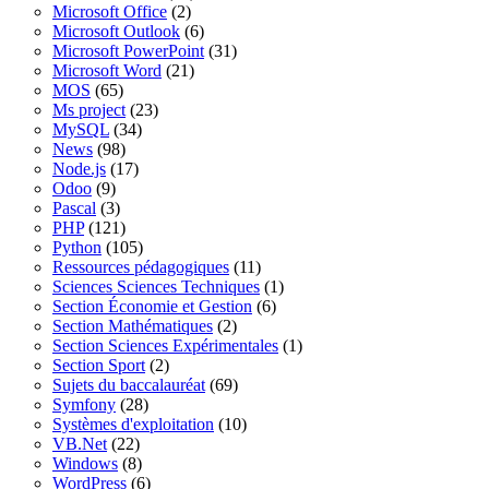
Microsoft Office
(2)
Microsoft Outlook
(6)
Microsoft PowerPoint
(31)
Microsoft Word
(21)
MOS
(65)
Ms project
(23)
MySQL
(34)
News
(98)
Node.js
(17)
Odoo
(9)
Pascal
(3)
PHP
(121)
Python
(105)
Ressources pédagogiques
(11)
Sciences Sciences Techniques
(1)
Section Économie et Gestion
(6)
Section Mathématiques
(2)
Section Sciences Expérimentales
(1)
Section Sport
(2)
Sujets du baccalauréat
(69)
Symfony
(28)
Systèmes d'exploitation
(10)
VB.Net
(22)
Windows
(8)
WordPress
(6)