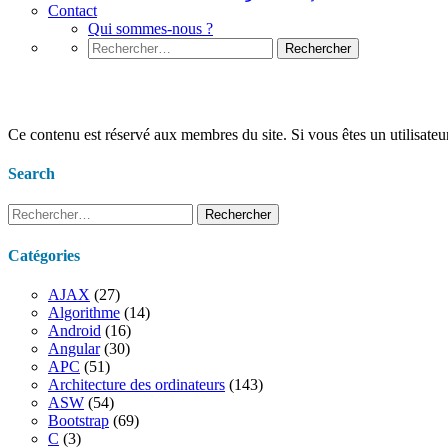
Contact
Qui sommes-nous ?
Rechercher :
c#:Tableaux et matrices
Ce contenu est réservé aux membres du site. Si vous êtes un utilisateur
Search
Rechercher :
Catégories
AJAX
(27)
Algorithme
(14)
Android
(16)
Angular
(30)
APC
(51)
Architecture des ordinateurs
(143)
ASW
(54)
Bootstrap
(69)
C
(3)