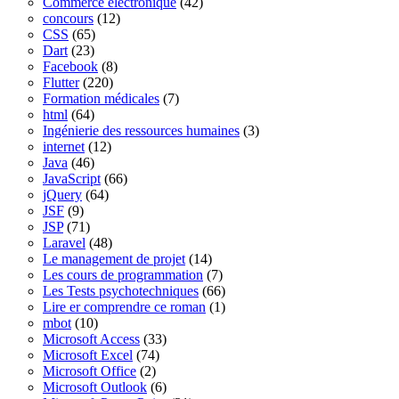
Commerce électronique
(42)
concours
(12)
CSS
(65)
Dart
(23)
Facebook
(8)
Flutter
(220)
Formation médicales
(7)
html
(64)
Ingénierie des ressources humaines
(3)
internet
(12)
Java
(46)
JavaScript
(66)
jQuery
(64)
JSF
(9)
JSP
(71)
Laravel
(48)
Le management de projet
(14)
Les cours de programmation
(7)
Les Tests psychotechniques
(66)
Lire er comprendre ce roman
(1)
mbot
(10)
Microsoft Access
(33)
Microsoft Excel
(74)
Microsoft Office
(2)
Microsoft Outlook
(6)