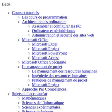
Back
Cours et tutoriels
Les cours de programmation
Architecture des ordinateurs
Assembler et configurer les PC
Ordinateur et périphériques
Administration et sécurité des sites web
Microsoft Office
Microsoft Excel
Microsoft Project
Microsoft PowerPoint
Microsoft Access
Microsoft Office Spécialiste
Le management de projet
Le management des ressources humaines
Ingénierie des ressources humaines
Pratiques de management de projet
Microsoft Project
Approche Par Compétences
Sujets du baccalauréat
Mathématiques
Sciences de l’informatique
Sciences expérimentales
Sciences techniques