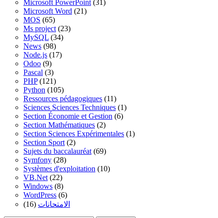
Microsoft PowerPoint
(31)
Microsoft Word
(21)
MOS
(65)
Ms project
(23)
MySQL
(34)
News
(98)
Node.js
(17)
Odoo
(9)
Pascal
(3)
PHP
(121)
Python
(105)
Ressources pédagogiques
(11)
Sciences Sciences Techniques
(1)
Section Économie et Gestion
(6)
Section Mathématiques
(2)
Section Sciences Expérimentales
(1)
Section Sport
(2)
Sujets du baccalauréat
(69)
Symfony
(28)
Systèmes d'exploitation
(10)
VB.Net
(22)
Windows
(8)
WordPress
(6)
(16)
الامتحانات