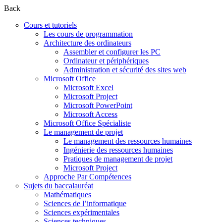
Back
Cours et tutoriels
Les cours de programmation
Architecture des ordinateurs
Assembler et configurer les PC
Ordinateur et périphériques
Administration et sécurité des sites web
Microsoft Office
Microsoft Excel
Microsoft Project
Microsoft PowerPoint
Microsoft Access
Microsoft Office Spécialiste
Le management de projet
Le management des ressources humaines
Ingénierie des ressources humaines
Pratiques de management de projet
Microsoft Project
Approche Par Compétences
Sujets du baccalauréat
Mathématiques
Sciences de l’informatique
Sciences expérimentales
Sciences techniques