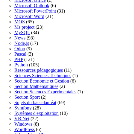
Microsoft Office
(2)
Microsoft Outlook
(6)
Microsoft PowerPoint
(31)
Microsoft Word
(21)
MOS
(65)
Ms project
(23)
MySQL
(34)
News
(98)
Node.js
(17)
Odoo
(9)
Pascal
(3)
PHP
(121)
Python
(105)
Ressources pédagogiques
(11)
Sciences Sciences Techniques
(1)
Section Économie et Gestion
(6)
Section Mathématiques
(2)
Section Sciences Expérimentales
(1)
Section Sport
(2)
Sujets du baccalauréat
(69)
Symfony
(28)
Systèmes d'exploitation
(10)
VB.Net
(22)
Windows
(8)
WordPress
(6)