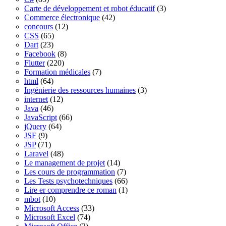
Carte de développement et robot éducatif
(3)
Commerce électronique
(42)
concours
(12)
CSS
(65)
Dart
(23)
Facebook
(8)
Flutter
(220)
Formation médicales
(7)
html
(64)
Ingénierie des ressources humaines
(3)
internet
(12)
Java
(46)
JavaScript
(66)
jQuery
(64)
JSF
(9)
JSP
(71)
Laravel
(48)
Le management de projet
(14)
Les cours de programmation
(7)
Les Tests psychotechniques
(66)
Lire er comprendre ce roman
(1)
mbot
(10)
Microsoft Access
(33)
Microsoft Excel
(74)