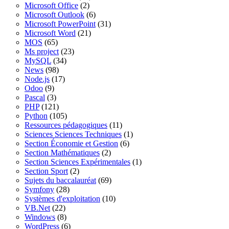
Microsoft Office
(2)
Microsoft Outlook
(6)
Microsoft PowerPoint
(31)
Microsoft Word
(21)
MOS
(65)
Ms project
(23)
MySQL
(34)
News
(98)
Node.js
(17)
Odoo
(9)
Pascal
(3)
PHP
(121)
Python
(105)
Ressources pédagogiques
(11)
Sciences Sciences Techniques
(1)
Section Économie et Gestion
(6)
Section Mathématiques
(2)
Section Sciences Expérimentales
(1)
Section Sport
(2)
Sujets du baccalauréat
(69)
Symfony
(28)
Systèmes d'exploitation
(10)
VB.Net
(22)
Windows
(8)
WordPress
(6)