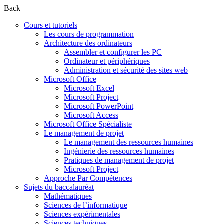
Back
Cours et tutoriels
Les cours de programmation
Architecture des ordinateurs
Assembler et configurer les PC
Ordinateur et périphériques
Administration et sécurité des sites web
Microsoft Office
Microsoft Excel
Microsoft Project
Microsoft PowerPoint
Microsoft Access
Microsoft Office Spécialiste
Le management de projet
Le management des ressources humaines
Ingénierie des ressources humaines
Pratiques de management de projet
Microsoft Project
Approche Par Compétences
Sujets du baccalauréat
Mathématiques
Sciences de l’informatique
Sciences expérimentales
Sciences techniques