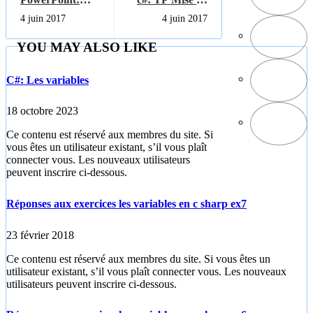
Appliquer un
forme d'un
4 juin 2017
4 juin 2017
style à un
RichTextBox
graphique
YOU MAY ALSO LIKE
SmartArt
C#: Les variables
18 octobre 2023
Ce contenu est réservé aux membres du site. Si
vous êtes un utilisateur existant, s’il vous plaît
connecter vous. Les nouveaux utilisateurs
peuvent inscrire ci-dessous.
Réponses aux exercices les variables en c sharp ex7
23 février 2018
Ce contenu est réservé aux membres du site. Si vous êtes un
utilisateur existant, s’il vous plaît connecter vous. Les nouveaux
utilisateurs peuvent inscrire ci-dessous.