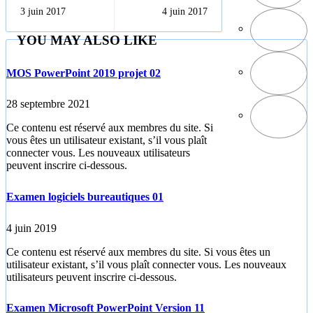
Convertir du
des exercices
3 juin 2017
4 juin 2017
texte ou un objet
tableaux et
WordArt en
matrices
YOU MAY ALSO LIKE
graphique
9_10_11
SmartArt
MOS PowerPoint 2019 projet 02
28 septembre 2021
Ce contenu est réservé aux membres du site. Si
vous êtes un utilisateur existant, s’il vous plaît
connecter vous. Les nouveaux utilisateurs
peuvent inscrire ci-dessous.
Examen logiciels bureautiques 01
4 juin 2019
Ce contenu est réservé aux membres du site. Si vous êtes un
utilisateur existant, s’il vous plaît connecter vous. Les nouveaux
utilisateurs peuvent inscrire ci-dessous.
Examen Microsoft PowerPoint Version 11