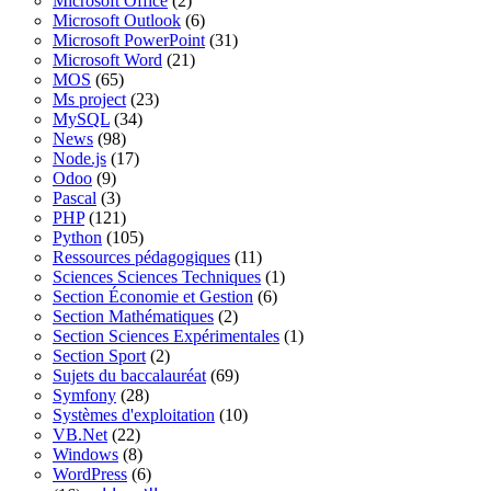
Microsoft Office
(2)
Microsoft Outlook
(6)
Microsoft PowerPoint
(31)
Microsoft Word
(21)
MOS
(65)
Ms project
(23)
MySQL
(34)
News
(98)
Node.js
(17)
Odoo
(9)
Pascal
(3)
PHP
(121)
Python
(105)
Ressources pédagogiques
(11)
Sciences Sciences Techniques
(1)
Section Économie et Gestion
(6)
Section Mathématiques
(2)
Section Sciences Expérimentales
(1)
Section Sport
(2)
Sujets du baccalauréat
(69)
Symfony
(28)
Systèmes d'exploitation
(10)
VB.Net
(22)
Windows
(8)
WordPress
(6)