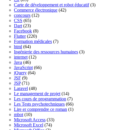
Carte de développement et robot éducatif
(3)
Commerce électronique
(42)
concours
(12)
CSS
(65)
Dart
(23)
Facebook
(8)
Flutter
(220)
Formation médicales
(7)
html
(64)
Ingénierie des ressources humaines
(3)
internet
(12)
Java
(46)
JavaScript
(66)
jQuery
(64)
JSF
(9)
JSP
(71)
Laravel
(48)
Le management de projet
(14)
Les cours de programmation
(7)
Les Tests psychotechniques
(66)
Lire er comprendre ce roman
(1)
mbot
(10)
Microsoft Access
(33)
Microsoft Excel
(74)