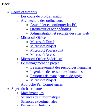
Back
Cours et tutoriels
Les cours de programmation
Architecture des ordinateurs
Assembler et configurer les PC
Ordinateur et périphériques
Administration et sécurité des sites web
Microsoft Office
Microsoft Excel
Microsoft Project
Microsoft PowerPoint
Microsoft Access
Microsoft Office Spécialiste
Le management de projet
Le management des ressources humaines
Ingénierie des ressources humaines
Pratiques de management de projet
Microsoft Project
Approche Par Compétences
Sujets du baccalauréat
Mathématiques
Sciences de l’informatique
Sciences expérimentales
Sciences techniques