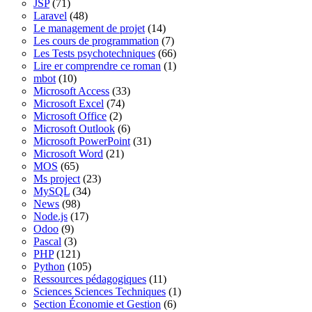
JSP
(71)
Laravel
(48)
Le management de projet
(14)
Les cours de programmation
(7)
Les Tests psychotechniques
(66)
Lire er comprendre ce roman
(1)
mbot
(10)
Microsoft Access
(33)
Microsoft Excel
(74)
Microsoft Office
(2)
Microsoft Outlook
(6)
Microsoft PowerPoint
(31)
Microsoft Word
(21)
MOS
(65)
Ms project
(23)
MySQL
(34)
News
(98)
Node.js
(17)
Odoo
(9)
Pascal
(3)
PHP
(121)
Python
(105)
Ressources pédagogiques
(11)
Sciences Sciences Techniques
(1)
Section Économie et Gestion
(6)