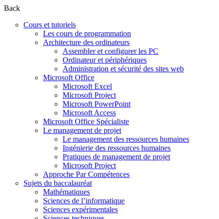
Back
Cours et tutoriels
Les cours de programmation
Architecture des ordinateurs
Assembler et configurer les PC
Ordinateur et périphériques
Administration et sécurité des sites web
Microsoft Office
Microsoft Excel
Microsoft Project
Microsoft PowerPoint
Microsoft Access
Microsoft Office Spécialiste
Le management de projet
Le management des ressources humaines
Ingénierie des ressources humaines
Pratiques de management de projet
Microsoft Project
Approche Par Compétences
Sujets du baccalauréat
Mathématiques
Sciences de l’informatique
Sciences expérimentales
Sciences techniques