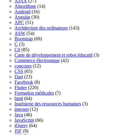
AJAX
(27)
Algorithme
(14)
Android
(16)
Angular
(30)
APC
(51)
Architecture des ordinateurs
(143)
ASW
(54)
Bootstrap
(69)
C
(3)
C#
(85)
Carte de développement et robot éducatif
(3)
Commerce électronique
(42)
concours
(12)
CSS
(65)
Dart
(23)
Facebook
(8)
Flutter
(220)
Formation médicales
(7)
html
(64)
Ingénierie des ressources humaines
(3)
internet
(12)
Java
(46)
JavaScript
(66)
jQuery
(64)
JSF
(9)