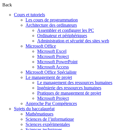
Back
Cours et tutoriels
Les cours de programmation
Architecture des ordinateurs
Assembler et configurer les PC
Ordinateur et périphériques
Administration et sécurité des sites web
Microsoft Office
Microsoft Excel
Microsoft Project
Microsoft PowerPoint
Microsoft Access
Microsoft Office Spécialiste
Le management de projet
Le management des ressources humaines
Ingénierie des ressources humaines
Pratiques de management de projet
Microsoft Project
Approche Par Compétences
Sujets du baccalauréat
Mathématiques
Sciences de l’informatique
Sciences expérimentales
Sciences techniques