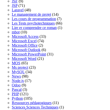
JSF
(9)
JSP
(71)
Laravel
(48)
Le management de projet
(14)
Les cours de programmation
(7)
Les Tests psychotechniques
(66)
Lire er comprendre ce roman
(1)
mbot
(10)
Microsoft Access
(33)
Microsoft Excel
(74)
Microsoft Office
(2)
Microsoft Outlook
(6)
Microsoft PowerPoint
(31)
Microsoft Word
(21)
MOS
(65)
Ms project
(23)
MySQL
(34)
News
(98)
Node.js
(17)
Odoo
(9)
Pascal
(3)
PHP
(121)
Python
(105)
Ressources pédagogiques
(11)
Sciences Sciences Techniques
(1)