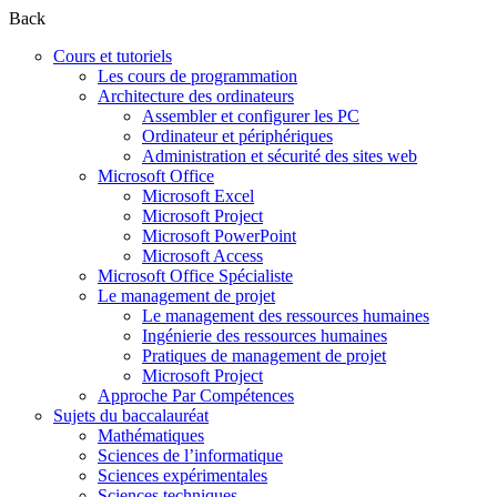
Back
Cours et tutoriels
Les cours de programmation
Architecture des ordinateurs
Assembler et configurer les PC
Ordinateur et périphériques
Administration et sécurité des sites web
Microsoft Office
Microsoft Excel
Microsoft Project
Microsoft PowerPoint
Microsoft Access
Microsoft Office Spécialiste
Le management de projet
Le management des ressources humaines
Ingénierie des ressources humaines
Pratiques de management de projet
Microsoft Project
Approche Par Compétences
Sujets du baccalauréat
Mathématiques
Sciences de l’informatique
Sciences expérimentales
Sciences techniques