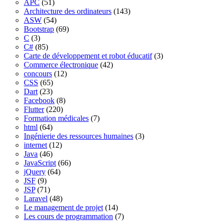
APC
(51)
Architecture des ordinateurs
(143)
ASW
(54)
Bootstrap
(69)
C
(3)
C#
(85)
Carte de développement et robot éducatif
(3)
Commerce électronique
(42)
concours
(12)
CSS
(65)
Dart
(23)
Facebook
(8)
Flutter
(220)
Formation médicales
(7)
html
(64)
Ingénierie des ressources humaines
(3)
internet
(12)
Java
(46)
JavaScript
(66)
jQuery
(64)
JSF
(9)
JSP
(71)
Laravel
(48)
Le management de projet
(14)
Les cours de programmation
(7)