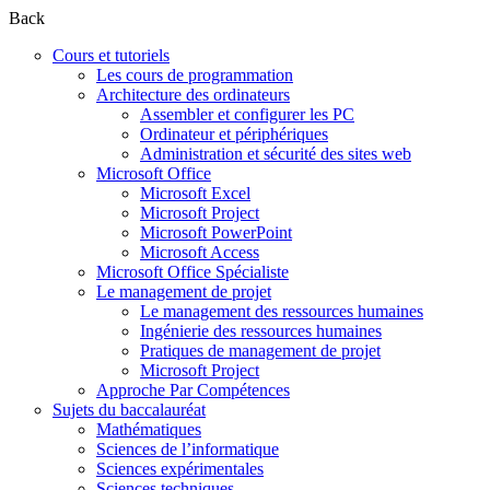
Back
Cours et tutoriels
Les cours de programmation
Architecture des ordinateurs
Assembler et configurer les PC
Ordinateur et périphériques
Administration et sécurité des sites web
Microsoft Office
Microsoft Excel
Microsoft Project
Microsoft PowerPoint
Microsoft Access
Microsoft Office Spécialiste
Le management de projet
Le management des ressources humaines
Ingénierie des ressources humaines
Pratiques de management de projet
Microsoft Project
Approche Par Compétences
Sujets du baccalauréat
Mathématiques
Sciences de l’informatique
Sciences expérimentales
Sciences techniques