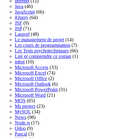
internet
(12)
Java
(46)
JavaScript
(66)
jQuery
(64)
JSF
(9)
JSP
(71)
Laravel
(48)
Le management de projet
(14)
Les cours de programmation
(7)
Les Tests psychotechniques
(66)
Lire er comprendre ce roman
(1)
mbot
(10)
Microsoft Access
(33)
Microsoft Excel
(74)
Microsoft Office
(2)
Microsoft Outlook
(6)
Microsoft PowerPoint
(31)
Microsoft Word
(21)
MOS
(65)
Ms project
(23)
MySQL
(34)
News
(98)
Node.js
(17)
Odoo
(9)
Pascal
(3)