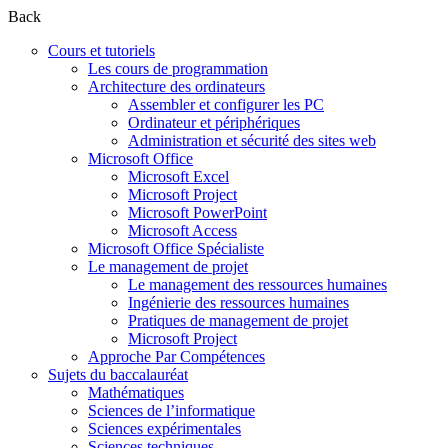
Back
Cours et tutoriels
Les cours de programmation
Architecture des ordinateurs
Assembler et configurer les PC
Ordinateur et périphériques
Administration et sécurité des sites web
Microsoft Office
Microsoft Excel
Microsoft Project
Microsoft PowerPoint
Microsoft Access
Microsoft Office Spécialiste
Le management de projet
Le management des ressources humaines
Ingénierie des ressources humaines
Pratiques de management de projet
Microsoft Project
Approche Par Compétences
Sujets du baccalauréat
Mathématiques
Sciences de l’informatique
Sciences expérimentales
Sciences techniques