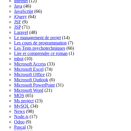
internet
(12)
Java
(46)
JavaScript
(66)
jQuery
(64)
JSF
(9)
JSP
(71)
Laravel
(48)
Le management de projet
(14)
Les cours de programmation
(7)
Les Tests psychotechniques
(66)
Lire er comprendre ce roman
(1)
mbot
(10)
Microsoft Access
(33)
Microsoft Excel
(74)
Microsoft Office
(2)
Microsoft Outlook
(6)
Microsoft PowerPoint
(31)
Microsoft Word
(21)
MOS
(65)
Ms project
(23)
MySQL
(34)
News
(98)
Node.js
(17)
Odoo
(9)
Pascal
(3)