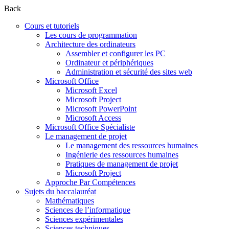
Back
Cours et tutoriels
Les cours de programmation
Architecture des ordinateurs
Assembler et configurer les PC
Ordinateur et périphériques
Administration et sécurité des sites web
Microsoft Office
Microsoft Excel
Microsoft Project
Microsoft PowerPoint
Microsoft Access
Microsoft Office Spécialiste
Le management de projet
Le management des ressources humaines
Ingénierie des ressources humaines
Pratiques de management de projet
Microsoft Project
Approche Par Compétences
Sujets du baccalauréat
Mathématiques
Sciences de l’informatique
Sciences expérimentales
Sciences techniques