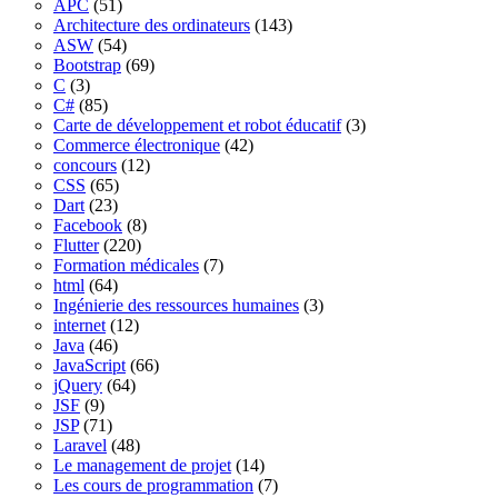
APC
(51)
Architecture des ordinateurs
(143)
ASW
(54)
Bootstrap
(69)
C
(3)
C#
(85)
Carte de développement et robot éducatif
(3)
Commerce électronique
(42)
concours
(12)
CSS
(65)
Dart
(23)
Facebook
(8)
Flutter
(220)
Formation médicales
(7)
html
(64)
Ingénierie des ressources humaines
(3)
internet
(12)
Java
(46)
JavaScript
(66)
jQuery
(64)
JSF
(9)
JSP
(71)
Laravel
(48)
Le management de projet
(14)
Les cours de programmation
(7)