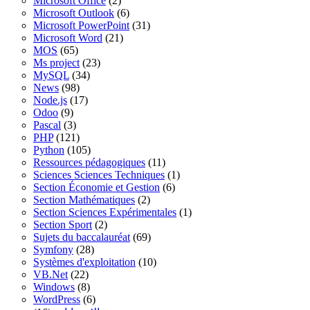
Microsoft Office
(2)
Microsoft Outlook
(6)
Microsoft PowerPoint
(31)
Microsoft Word
(21)
MOS
(65)
Ms project
(23)
MySQL
(34)
News
(98)
Node.js
(17)
Odoo
(9)
Pascal
(3)
PHP
(121)
Python
(105)
Ressources pédagogiques
(11)
Sciences Sciences Techniques
(1)
Section Économie et Gestion
(6)
Section Mathématiques
(2)
Section Sciences Expérimentales
(1)
Section Sport
(2)
Sujets du baccalauréat
(69)
Symfony
(28)
Systèmes d'exploitation
(10)
VB.Net
(22)
Windows
(8)
WordPress
(6)