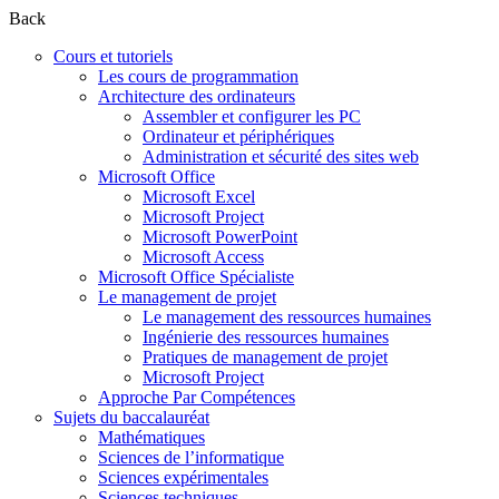
Back
Cours et tutoriels
Les cours de programmation
Architecture des ordinateurs
Assembler et configurer les PC
Ordinateur et périphériques
Administration et sécurité des sites web
Microsoft Office
Microsoft Excel
Microsoft Project
Microsoft PowerPoint
Microsoft Access
Microsoft Office Spécialiste
Le management de projet
Le management des ressources humaines
Ingénierie des ressources humaines
Pratiques de management de projet
Microsoft Project
Approche Par Compétences
Sujets du baccalauréat
Mathématiques
Sciences de l’informatique
Sciences expérimentales
Sciences techniques