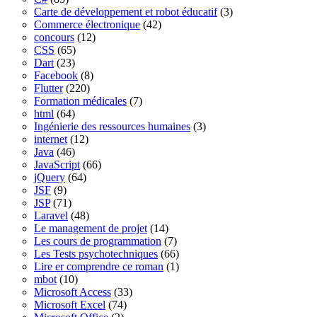
Carte de développement et robot éducatif
(3)
Commerce électronique
(42)
concours
(12)
CSS
(65)
Dart
(23)
Facebook
(8)
Flutter
(220)
Formation médicales
(7)
html
(64)
Ingénierie des ressources humaines
(3)
internet
(12)
Java
(46)
JavaScript
(66)
jQuery
(64)
JSF
(9)
JSP
(71)
Laravel
(48)
Le management de projet
(14)
Les cours de programmation
(7)
Les Tests psychotechniques
(66)
Lire er comprendre ce roman
(1)
mbot
(10)
Microsoft Access
(33)
Microsoft Excel
(74)