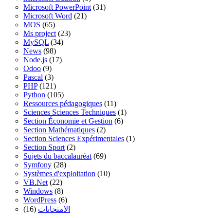
Microsoft PowerPoint
(31)
Microsoft Word
(21)
MOS
(65)
Ms project
(23)
MySQL
(34)
News
(98)
Node.js
(17)
Odoo
(9)
Pascal
(3)
PHP
(121)
Python
(105)
Ressources pédagogiques
(11)
Sciences Sciences Techniques
(1)
Section Économie et Gestion
(6)
Section Mathématiques
(2)
Section Sciences Expérimentales
(1)
Section Sport
(2)
Sujets du baccalauréat
(69)
Symfony
(28)
Systèmes d'exploitation
(10)
VB.Net
(22)
Windows
(8)
WordPress
(6)
(16)
الامتحانات