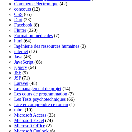
Commerce électronique
(42)
concours
(12)
CSS
(65)
Dart
(23)
Facebook
(8)
Flutter
(220)
Formation médicales
(7)
html
(64)
Ingénierie des ressources humaines
(3)
internet
(12)
Java
(46)
JavaScript
(66)
jQuery
(64)
JSF
(9)
JSP
(71)
Laravel
(48)
Le management de projet
(14)
Les cours de programmation
(7)
Les Tests psychotechniques
(66)
Lire er comprendre ce roman
(1)
mbot
(10)
Microsoft Access
(33)
Microsoft Excel
(74)
Microsoft Office
(2)
Microsoft Outlook
(6)