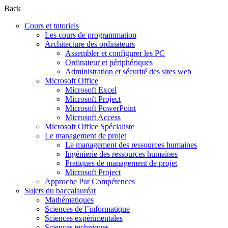
Back
Cours et tutoriels
Les cours de programmation
Architecture des ordinateurs
Assembler et configurer les PC
Ordinateur et périphériques
Administration et sécurité des sites web
Microsoft Office
Microsoft Excel
Microsoft Project
Microsoft PowerPoint
Microsoft Access
Microsoft Office Spécialiste
Le management de projet
Le management des ressources humaines
Ingénierie des ressources humaines
Pratiques de management de projet
Microsoft Project
Approche Par Compétences
Sujets du baccalauréat
Mathématiques
Sciences de l’informatique
Sciences expérimentales
Sciences techniques