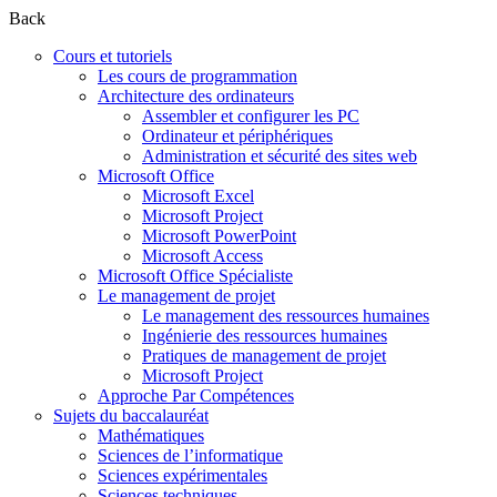
Back
Cours et tutoriels
Les cours de programmation
Architecture des ordinateurs
Assembler et configurer les PC
Ordinateur et périphériques
Administration et sécurité des sites web
Microsoft Office
Microsoft Excel
Microsoft Project
Microsoft PowerPoint
Microsoft Access
Microsoft Office Spécialiste
Le management de projet
Le management des ressources humaines
Ingénierie des ressources humaines
Pratiques de management de projet
Microsoft Project
Approche Par Compétences
Sujets du baccalauréat
Mathématiques
Sciences de l’informatique
Sciences expérimentales
Sciences techniques