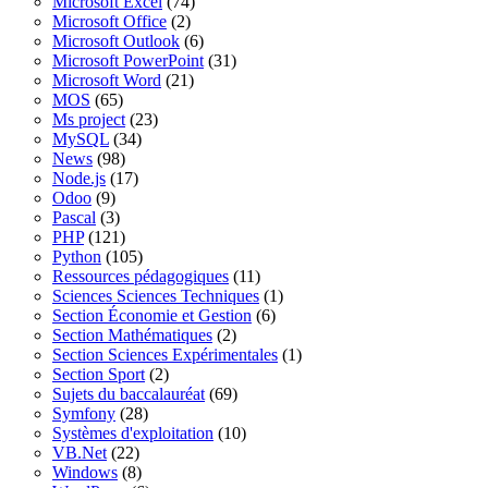
Microsoft Excel
(74)
Microsoft Office
(2)
Microsoft Outlook
(6)
Microsoft PowerPoint
(31)
Microsoft Word
(21)
MOS
(65)
Ms project
(23)
MySQL
(34)
News
(98)
Node.js
(17)
Odoo
(9)
Pascal
(3)
PHP
(121)
Python
(105)
Ressources pédagogiques
(11)
Sciences Sciences Techniques
(1)
Section Économie et Gestion
(6)
Section Mathématiques
(2)
Section Sciences Expérimentales
(1)
Section Sport
(2)
Sujets du baccalauréat
(69)
Symfony
(28)
Systèmes d'exploitation
(10)
VB.Net
(22)
Windows
(8)