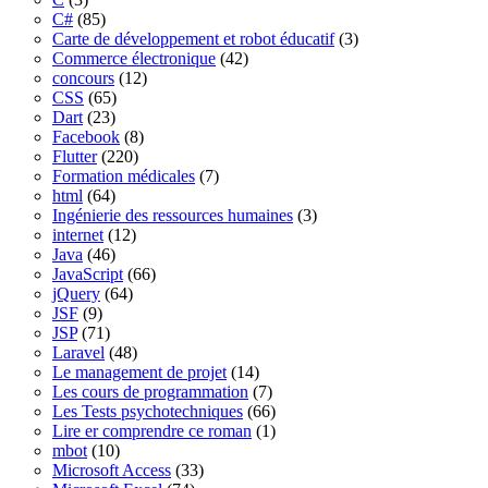
C#
(85)
Carte de développement et robot éducatif
(3)
Commerce électronique
(42)
concours
(12)
CSS
(65)
Dart
(23)
Facebook
(8)
Flutter
(220)
Formation médicales
(7)
html
(64)
Ingénierie des ressources humaines
(3)
internet
(12)
Java
(46)
JavaScript
(66)
jQuery
(64)
JSF
(9)
JSP
(71)
Laravel
(48)
Le management de projet
(14)
Les cours de programmation
(7)
Les Tests psychotechniques
(66)
Lire er comprendre ce roman
(1)
mbot
(10)
Microsoft Access
(33)