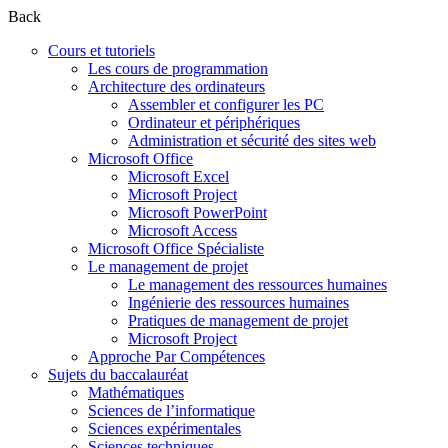
Back
Cours et tutoriels
Les cours de programmation
Architecture des ordinateurs
Assembler et configurer les PC
Ordinateur et périphériques
Administration et sécurité des sites web
Microsoft Office
Microsoft Excel
Microsoft Project
Microsoft PowerPoint
Microsoft Access
Microsoft Office Spécialiste
Le management de projet
Le management des ressources humaines
Ingénierie des ressources humaines
Pratiques de management de projet
Microsoft Project
Approche Par Compétences
Sujets du baccalauréat
Mathématiques
Sciences de l’informatique
Sciences expérimentales
Sciences techniques