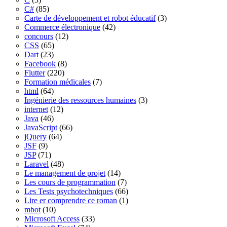
C#
(85)
Carte de développement et robot éducatif
(3)
Commerce électronique
(42)
concours
(12)
CSS
(65)
Dart
(23)
Facebook
(8)
Flutter
(220)
Formation médicales
(7)
html
(64)
Ingénierie des ressources humaines
(3)
internet
(12)
Java
(46)
JavaScript
(66)
jQuery
(64)
JSF
(9)
JSP
(71)
Laravel
(48)
Le management de projet
(14)
Les cours de programmation
(7)
Les Tests psychotechniques
(66)
Lire er comprendre ce roman
(1)
mbot
(10)
Microsoft Access
(33)