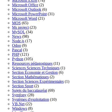
Microsoft Excel
(74)
Microsoft Office
(2)
Microsoft Outlook
(6)
Microsoft PowerPoint
(31)
Microsoft Word
(21)
MOS
(65)
Ms project
(23)
MySQL
(34)
News
(98)
Node.js
(17)
Odoo
(9)
Pascal
(3)
PHP
(121)
Python
(105)
Ressources pédagogiques
(11)
Sciences Sciences Techniques
(1)
Section Économie et Gestion
(6)
Section Mathématiques
(2)
Section Sciences Expérimentales
(1)
Section Sport
(2)
Sujets du baccalauréat
(69)
Symfony
(28)
Systèmes d'exploitation
(10)
VB.Net
(22)
Windows
(8)