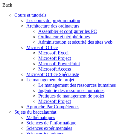
Back
Cours et tutoriels
Les cours de programmation
Architecture des ordinateurs
Assembler et configurer les PC
Ordinateur et périphériques
Administration et sécurité des sites web
Microsoft Office
Microsoft Excel
Microsoft Project
Microsoft PowerPoint
Microsoft Access
Microsoft Office Spécialiste
Le management de projet
Le management des ressources humaines
Ingénierie des ressources humaines
Pratiques de management de projet
Microsoft Project
Approche Par Compétences
Sujets du baccalauréat
Mathématiques
Sciences de l’informatique
Sciences expérimentales
Sciences techniques