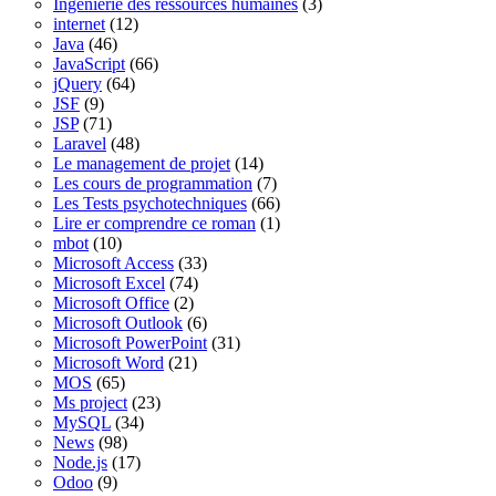
Ingénierie des ressources humaines
(3)
internet
(12)
Java
(46)
JavaScript
(66)
jQuery
(64)
JSF
(9)
JSP
(71)
Laravel
(48)
Le management de projet
(14)
Les cours de programmation
(7)
Les Tests psychotechniques
(66)
Lire er comprendre ce roman
(1)
mbot
(10)
Microsoft Access
(33)
Microsoft Excel
(74)
Microsoft Office
(2)
Microsoft Outlook
(6)
Microsoft PowerPoint
(31)
Microsoft Word
(21)
MOS
(65)
Ms project
(23)
MySQL
(34)
News
(98)
Node.js
(17)
Odoo
(9)