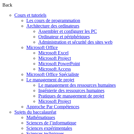
Back
Cours et tutoriels
Les cours de programmation
Architecture des ordinateurs
Assembler et configurer les PC
Ordinateur et périphériques
Administration et sécurité des sites web
Microsoft Office
Microsoft Excel
Microsoft Project
Microsoft PowerPoint
Microsoft Access
Microsoft Office Spécialiste
Le management de projet
Le management des ressources humaines
Ingénierie des ressources humaines
Pratiques de management de projet
Microsoft Project
Approche Par Compétences
Sujets du baccalauréat
Mathématiques
Sciences de l’informatique
Sciences expérimentales
Sciences techniques