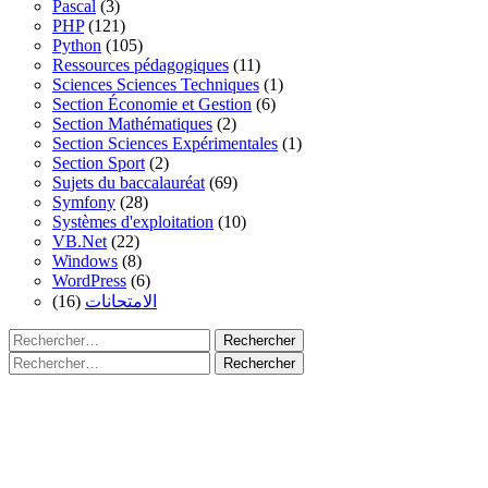
Pascal
(3)
PHP
(121)
Python
(105)
Ressources pédagogiques
(11)
Sciences Sciences Techniques
(1)
Section Économie et Gestion
(6)
Section Mathématiques
(2)
Section Sciences Expérimentales
(1)
Section Sport
(2)
Sujets du baccalauréat
(69)
Symfony
(28)
Systèmes d'exploitation
(10)
VB.Net
(22)
Windows
(8)
WordPress
(6)
(16)
الامتحانات
Rechercher :
Rechercher :