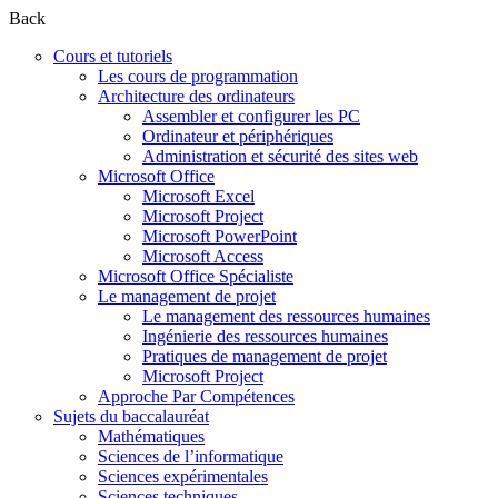
Back
Cours et tutoriels
Les cours de programmation
Architecture des ordinateurs
Assembler et configurer les PC
Ordinateur et périphériques
Administration et sécurité des sites web
Microsoft Office
Microsoft Excel
Microsoft Project
Microsoft PowerPoint
Microsoft Access
Microsoft Office Spécialiste
Le management de projet
Le management des ressources humaines
Ingénierie des ressources humaines
Pratiques de management de projet
Microsoft Project
Approche Par Compétences
Sujets du baccalauréat
Mathématiques
Sciences de l’informatique
Sciences expérimentales
Sciences techniques