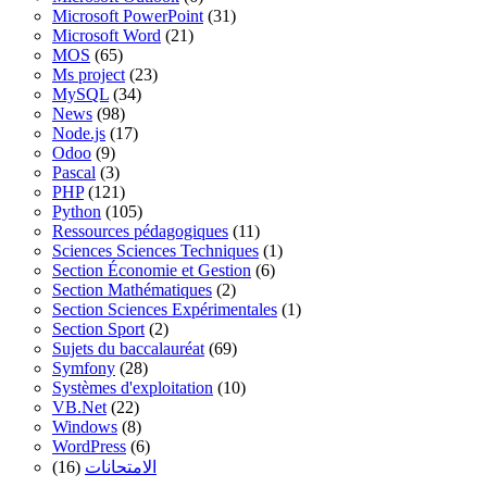
Microsoft PowerPoint
(31)
Microsoft Word
(21)
MOS
(65)
Ms project
(23)
MySQL
(34)
News
(98)
Node.js
(17)
Odoo
(9)
Pascal
(3)
PHP
(121)
Python
(105)
Ressources pédagogiques
(11)
Sciences Sciences Techniques
(1)
Section Économie et Gestion
(6)
Section Mathématiques
(2)
Section Sciences Expérimentales
(1)
Section Sport
(2)
Sujets du baccalauréat
(69)
Symfony
(28)
Systèmes d'exploitation
(10)
VB.Net
(22)
Windows
(8)
WordPress
(6)
(16)
الامتحانات