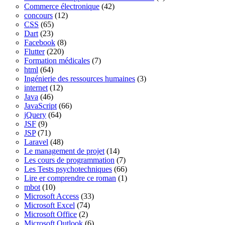
Commerce électronique
(42)
concours
(12)
CSS
(65)
Dart
(23)
Facebook
(8)
Flutter
(220)
Formation médicales
(7)
html
(64)
Ingénierie des ressources humaines
(3)
internet
(12)
Java
(46)
JavaScript
(66)
jQuery
(64)
JSF
(9)
JSP
(71)
Laravel
(48)
Le management de projet
(14)
Les cours de programmation
(7)
Les Tests psychotechniques
(66)
Lire er comprendre ce roman
(1)
mbot
(10)
Microsoft Access
(33)
Microsoft Excel
(74)
Microsoft Office
(2)
Microsoft Outlook
(6)