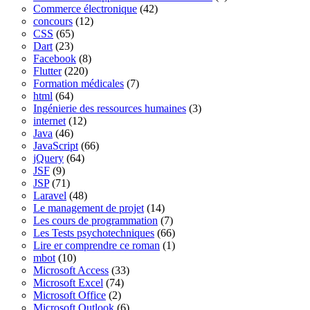
Commerce électronique
(42)
concours
(12)
CSS
(65)
Dart
(23)
Facebook
(8)
Flutter
(220)
Formation médicales
(7)
html
(64)
Ingénierie des ressources humaines
(3)
internet
(12)
Java
(46)
JavaScript
(66)
jQuery
(64)
JSF
(9)
JSP
(71)
Laravel
(48)
Le management de projet
(14)
Les cours de programmation
(7)
Les Tests psychotechniques
(66)
Lire er comprendre ce roman
(1)
mbot
(10)
Microsoft Access
(33)
Microsoft Excel
(74)
Microsoft Office
(2)
Microsoft Outlook
(6)