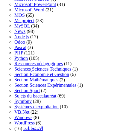
Microsoft PowerPoint
(31)
Microsoft Word
(21)
MOS
(65)
Ms project
(23)
MySQL
(34)
News
(98)
Node.js
(17)
Odoo
(9)
Pascal
(3)
PHP
(121)
Python
(105)
Ressources pédagogiques
(11)
Sciences Sciences Techniques
(1)
Section Économie et Gestion
(6)
Section Mathématiques
(2)
Section Sciences Expérimentales
(1)
Section Sport
(2)
Sujets du baccalauréat
(69)
Symfony
(28)
Systèmes d'exploitation
(10)
VB.Net
(22)
Windows
(8)
WordPress
(6)
(16)
الامتحانات