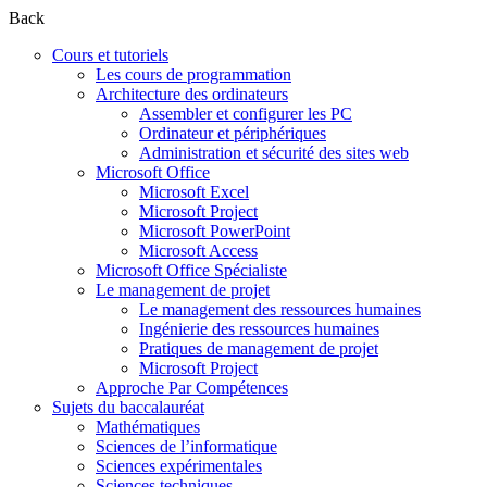
Back
Cours et tutoriels
Les cours de programmation
Architecture des ordinateurs
Assembler et configurer les PC
Ordinateur et périphériques
Administration et sécurité des sites web
Microsoft Office
Microsoft Excel
Microsoft Project
Microsoft PowerPoint
Microsoft Access
Microsoft Office Spécialiste
Le management de projet
Le management des ressources humaines
Ingénierie des ressources humaines
Pratiques de management de projet
Microsoft Project
Approche Par Compétences
Sujets du baccalauréat
Mathématiques
Sciences de l’informatique
Sciences expérimentales
Sciences techniques