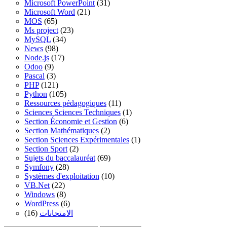
Microsoft PowerPoint
(31)
Microsoft Word
(21)
MOS
(65)
Ms project
(23)
MySQL
(34)
News
(98)
Node.js
(17)
Odoo
(9)
Pascal
(3)
PHP
(121)
Python
(105)
Ressources pédagogiques
(11)
Sciences Sciences Techniques
(1)
Section Économie et Gestion
(6)
Section Mathématiques
(2)
Section Sciences Expérimentales
(1)
Section Sport
(2)
Sujets du baccalauréat
(69)
Symfony
(28)
Systèmes d'exploitation
(10)
VB.Net
(22)
Windows
(8)
WordPress
(6)
(16)
الامتحانات