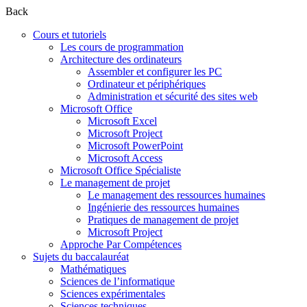
Back
Cours et tutoriels
Les cours de programmation
Architecture des ordinateurs
Assembler et configurer les PC
Ordinateur et périphériques
Administration et sécurité des sites web
Microsoft Office
Microsoft Excel
Microsoft Project
Microsoft PowerPoint
Microsoft Access
Microsoft Office Spécialiste
Le management de projet
Le management des ressources humaines
Ingénierie des ressources humaines
Pratiques de management de projet
Microsoft Project
Approche Par Compétences
Sujets du baccalauréat
Mathématiques
Sciences de l’informatique
Sciences expérimentales
Sciences techniques