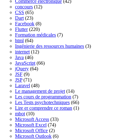
Commerce électronique
(42)
concours
(12)
CSS
(65)
Dart
(23)
Facebook
(8)
Flutter
(220)
Formation médicales
(7)
html
(64)
Ingénierie des ressources humaines
(3)
internet
(12)
Java
(46)
JavaScript
(66)
jQuery
(64)
JSF
(9)
JSP
(71)
Laravel
(48)
Le management de projet
(14)
Les cours de programmation
(7)
Les Tests psychotechniques
(66)
Lire er comprendre ce roman
(1)
mbot
(10)
Microsoft Access
(33)
Microsoft Excel
(74)
Microsoft Office
(2)
Microsoft Outlook
(6)