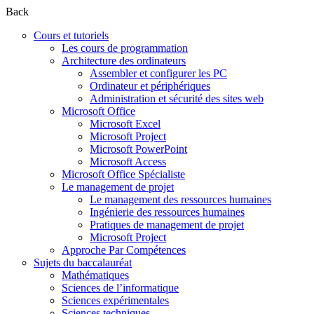
Back
Cours et tutoriels
Les cours de programmation
Architecture des ordinateurs
Assembler et configurer les PC
Ordinateur et périphériques
Administration et sécurité des sites web
Microsoft Office
Microsoft Excel
Microsoft Project
Microsoft PowerPoint
Microsoft Access
Microsoft Office Spécialiste
Le management de projet
Le management des ressources humaines
Ingénierie des ressources humaines
Pratiques de management de projet
Microsoft Project
Approche Par Compétences
Sujets du baccalauréat
Mathématiques
Sciences de l’informatique
Sciences expérimentales
Sciences techniques