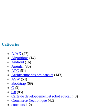
Catégories
AJAX
(27)
Algorithme
(14)
Android
(16)
Angular
(30)
APC
(51)
Architecture des ordinateurs
(143)
ASW
(54)
Bootstrap
(69)
C
(3)
C#
(85)
Carte de développement et robot éducatif
(3)
Commerce électronique
(42)
concours
(12)