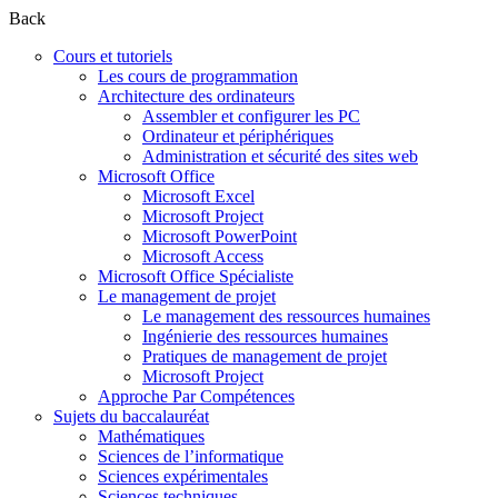
Back
Cours et tutoriels
Les cours de programmation
Architecture des ordinateurs
Assembler et configurer les PC
Ordinateur et périphériques
Administration et sécurité des sites web
Microsoft Office
Microsoft Excel
Microsoft Project
Microsoft PowerPoint
Microsoft Access
Microsoft Office Spécialiste
Le management de projet
Le management des ressources humaines
Ingénierie des ressources humaines
Pratiques de management de projet
Microsoft Project
Approche Par Compétences
Sujets du baccalauréat
Mathématiques
Sciences de l’informatique
Sciences expérimentales
Sciences techniques