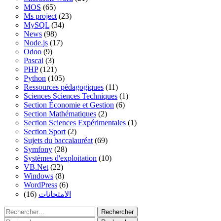
MOS
(65)
Ms project
(23)
MySQL
(34)
News
(98)
Node.js
(17)
Odoo
(9)
Pascal
(3)
PHP
(121)
Python
(105)
Ressources pédagogiques
(11)
Sciences Sciences Techniques
(1)
Section Économie et Gestion
(6)
Section Mathématiques
(2)
Section Sciences Expérimentales
(1)
Section Sport
(2)
Sujets du baccalauréat
(69)
Symfony
(28)
Systèmes d'exploitation
(10)
VB.Net
(22)
Windows
(8)
WordPress
(6)
(16)
الامتحانات
Rechercher :
Rechercher :