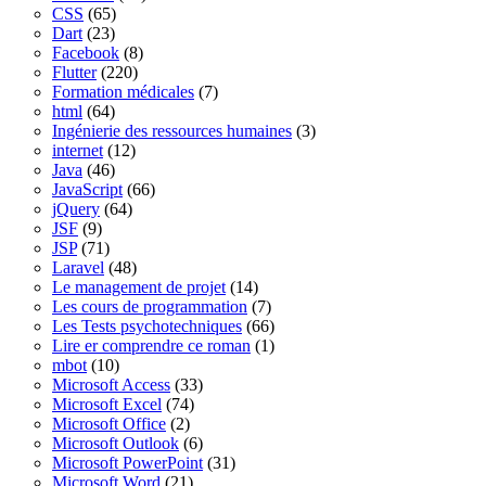
CSS
(65)
Dart
(23)
Facebook
(8)
Flutter
(220)
Formation médicales
(7)
html
(64)
Ingénierie des ressources humaines
(3)
internet
(12)
Java
(46)
JavaScript
(66)
jQuery
(64)
JSF
(9)
JSP
(71)
Laravel
(48)
Le management de projet
(14)
Les cours de programmation
(7)
Les Tests psychotechniques
(66)
Lire er comprendre ce roman
(1)
mbot
(10)
Microsoft Access
(33)
Microsoft Excel
(74)
Microsoft Office
(2)
Microsoft Outlook
(6)
Microsoft PowerPoint
(31)
Microsoft Word
(21)