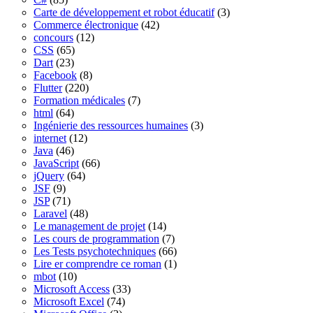
Carte de développement et robot éducatif
(3)
Commerce électronique
(42)
concours
(12)
CSS
(65)
Dart
(23)
Facebook
(8)
Flutter
(220)
Formation médicales
(7)
html
(64)
Ingénierie des ressources humaines
(3)
internet
(12)
Java
(46)
JavaScript
(66)
jQuery
(64)
JSF
(9)
JSP
(71)
Laravel
(48)
Le management de projet
(14)
Les cours de programmation
(7)
Les Tests psychotechniques
(66)
Lire er comprendre ce roman
(1)
mbot
(10)
Microsoft Access
(33)
Microsoft Excel
(74)