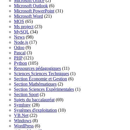
Microsoft Office
(2)
Microsoft Outlook
(6)
Microsoft PowerPoint
(31)
Microsoft Word
(21)
MOS
(65)
Ms project
(23)
MySQL
(34)
News
(98)
Node.js
(17)
Odoo
(9)
Pascal
(3)
PHP
(121)
Python
(105)
Ressources pédagogiques
(11)
Sciences Sciences Techniques
(1)
Section Économie et Gestion
(6)
Section Mathématiques
(2)
Section Sciences Expérimentales
(1)
Section Sport
(2)
Sujets du baccalauréat
(69)
Symfony
(28)
Systèmes d'exploitation
(10)
VB.Net
(22)
Windows
(8)
WordPress
(6)