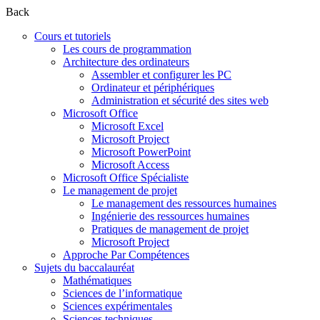
Back
Cours et tutoriels
Les cours de programmation
Architecture des ordinateurs
Assembler et configurer les PC
Ordinateur et périphériques
Administration et sécurité des sites web
Microsoft Office
Microsoft Excel
Microsoft Project
Microsoft PowerPoint
Microsoft Access
Microsoft Office Spécialiste
Le management de projet
Le management des ressources humaines
Ingénierie des ressources humaines
Pratiques de management de projet
Microsoft Project
Approche Par Compétences
Sujets du baccalauréat
Mathématiques
Sciences de l’informatique
Sciences expérimentales
Sciences techniques