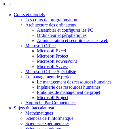
Back
Cours et tutoriels
Les cours de programmation
Architecture des ordinateurs
Assembler et configurer les PC
Ordinateur et périphériques
Administration et sécurité des sites web
Microsoft Office
Microsoft Excel
Microsoft Project
Microsoft PowerPoint
Microsoft Access
Microsoft Office Spécialiste
Le management de projet
Le management des ressources humaines
Ingénierie des ressources humaines
Pratiques de management de projet
Microsoft Project
Approche Par Compétences
Sujets du baccalauréat
Mathématiques
Sciences de l’informatique
Sciences expérimentales
Sciences techniques