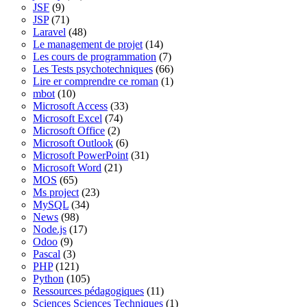
JSF
(9)
JSP
(71)
Laravel
(48)
Le management de projet
(14)
Les cours de programmation
(7)
Les Tests psychotechniques
(66)
Lire er comprendre ce roman
(1)
mbot
(10)
Microsoft Access
(33)
Microsoft Excel
(74)
Microsoft Office
(2)
Microsoft Outlook
(6)
Microsoft PowerPoint
(31)
Microsoft Word
(21)
MOS
(65)
Ms project
(23)
MySQL
(34)
News
(98)
Node.js
(17)
Odoo
(9)
Pascal
(3)
PHP
(121)
Python
(105)
Ressources pédagogiques
(11)
Sciences Sciences Techniques
(1)